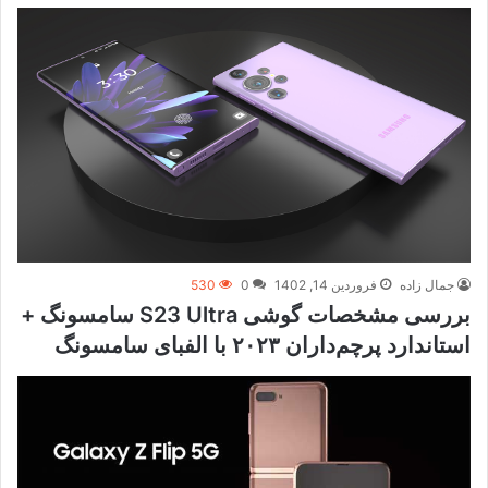
جمال زاده
فروردین 14, 1402
0
530
بررسی مشخصات گوشی S23 Ultra سامسونگ +
استاندارد پرچم‌داران ۲۰۲۳ با الفبای سامسونگ