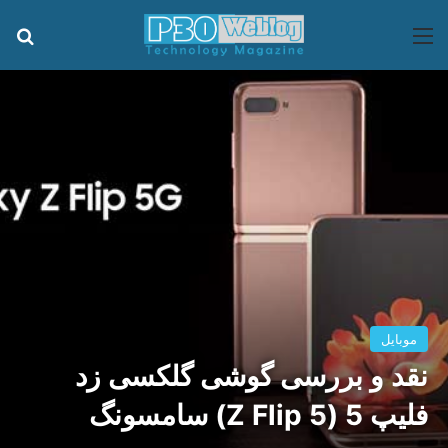
منو
جس
موبایل
نقد و بررسی گوشی گلکسی زد
فلیپ 5 (Z Flip 5) سامسونگ