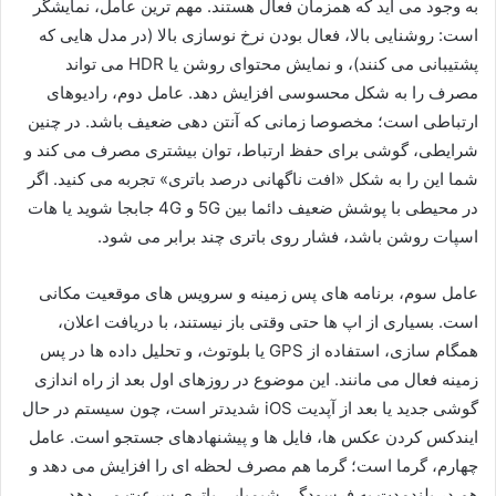
به وجود می آید که همزمان فعال هستند. مهم ترین عامل، نمایشگر
است: روشنایی بالا، فعال بودن نرخ نوسازی بالا (در مدل هایی که
پشتیبانی می کنند)، و نمایش محتوای روشن یا HDR می تواند
مصرف را به شکل محسوسی افزایش دهد. عامل دوم، رادیوهای
ارتباطی است؛ مخصوصا زمانی که آنتن دهی ضعیف باشد. در چنین
شرایطی، گوشی برای حفظ ارتباط، توان بیشتری مصرف می کند و
شما این را به شکل «افت ناگهانی درصد باتری» تجربه می کنید. اگر
در محیطی با پوشش ضعیف دائما بین 5G و 4G جابجا شوید یا هات
اسپات روشن باشد، فشار روی باتری چند برابر می شود.
عامل سوم، برنامه های پس زمینه و سرویس های موقعیت مکانی
است. بسیاری از اپ ها حتی وقتی باز نیستند، با دریافت اعلان،
همگام سازی، استفاده از GPS یا بلوتوث، و تحلیل داده ها در پس
زمینه فعال می مانند. این موضوع در روزهای اول بعد از راه اندازی
گوشی جدید یا بعد از آپدیت iOS شدیدتر است، چون سیستم در حال
ایندکس کردن عکس ها، فایل ها و پیشنهادهای جستجو است. عامل
چهارم، گرما است؛ گرما هم مصرف لحظه ای را افزایش می دهد و
هم در بلندمدت به فرسودگی شیمیایی باتری سرعت می دهد.