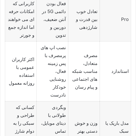
فعال بودن
کاربرانی که
تعادل خوب
دائمی 5G در
امکانات حرفه
Pro
بین قدرت و
آنتن ضعیف،
ای می خواهند
شارژدهی
دوربین و
اما اندازه جمع
تدوین
و جورتر
نصب اپ های
مصرف
پرمصرف با
اکثر کاربران
متعادل،
پس زمینه
عمومی با
استاندارد
مناسب شبکه
فعال،
استفاده
های اجتماعی
روشنایی
روزانه معمول
و پیام رسان
خودکار
نادرست
وبگردی
کسانی که
طولانی با
طراحی و
مدل باریک یا
وزن و خوش
دیتای موبایل،
سبکی را به
سبک
دستی بهتر
تماس
دوام شارژ