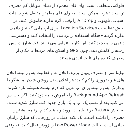
طولانی منطقی است. وای فای معمولا از دیتای موبایل کم مصرف
تر است؛ هرجا ممکن است، به وای فای مطمئن متصل شوید. هات
اسپات، بلوتوث و AirDrop را وقتی لازم ندارید خاموش کنید. در
بخش تنظیمات Location Services، برای اپ هایی که نیاز دائمی
ندارند گزینه «هنگام استفاده از برنامه» را انتخاب کنید و دسترسی
دائمی را محدود کنید. این کار به تنهایی می تواند افت شارژ در پس
زمینه را کاهش دهد، چون GPS و اسکن های مرتبط با مکان از
مصرف کننده های ثابت انرژی هستند.
نهایتا سراغ مصرف پنهان بروید: اعلان ها و فعالیت پس زمینه. اعلان
های غیر ضروری را کم کنید؛ هر اعلان یعنی روشن شدن نمایشگر یا
پردازش پس زمینه. برای اپ هایی که لازم نیست همیشه تازه شوند،
Background App Refresh را خاموش یا محدود کنید. اگر احساس
می کنید بعد از نصب یک اپ یا یک بازی جدید افت شارژ شدید شده،
به بخش Battery در تنظیمات بروید و ببینید کدام برنامه بیشترین
مصرف را داشته است. یک نکته عملی: در روزهایی که شارژ برایتان
حیاتی است، حالت Low Power Mode را زودتر فعال کنید، نه وقتی