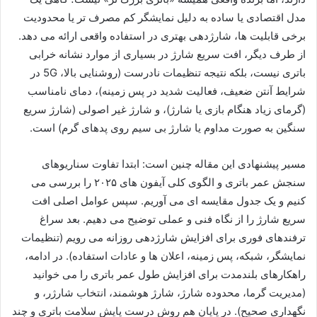
مدل اقتصادی یا ساده به دلیل نمایشگر کم مصرف تر یا محدودیت
برخی قابلیت ها، شارژدهی بهتری در استفاده واقعی ارائه می دهد.
از طرف دیگر، افت سریع شارژ در بسیاری از موارد نشانه خرابی
باتری نیست، بلکه نتیجه تنظیمات نادرست (روشنایی بالا، 5G در
شرایط آنتن ضعیف، فعالیت شدید در پس زمینه)، دمای نامناسب
(گرمای زیاد هنگام بازی یا شارژ)، و شارژ غیر اصولی (شارژ سریع
سنگین به صورت مداوم یا شارژ بی سیم روی پدهای گرم) است.
مسیر پیشنهادی این مقاله چنین است: ابتدا تفاوت سناریوهای
سنجش عمر باتری و الگوی کلی آیفون های ۲۰۲۵ را بررسی می
کنیم و یک جدول مقایسه ای می آوریم. سپس عوامل اصلی افت
سریع شارژ را از نگاه فنی و عملی توضیح می دهیم. بعد سراغ
ترفندهای فوری برای افزایش شارژدهی روزانه می رویم (تنظیمات
نمایشگر، شبکه، پس زمینه، اعلان ها و عادات استفاده). در ادامه،
راهکارهای بلندمدت برای افزایش طول عمر باتری را می خوانید
(مدیریت گرما، محدوده شارژ، شارژ هوشمند، انتخاب شارژر، و
نگهداری صحیح). در پایان هم روش درست پایش سلامت باتری و چند