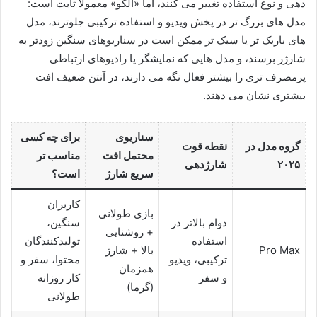
دهی و نوع استفاده تغییر می کنند، اما «الگو» معمولا ثابت است:
مدل های بزرگ تر در پخش ویدیو و استفاده ترکیبی جلوترند، مدل
های باریک تر یا سبک تر ممکن است در سناریوهای سنگین زودتر به
شارژر برسند، و مدل هایی که نمایشگر یا رادیوهای ارتباطی
پرمصرف تری را بیشتر فعال نگه می دارند، در آنتن ضعیف افت
بیشتری نشان می دهند.
سناریوی
برای چه کسی
گروه مدل در
نقطه قوت
محتمل افت
مناسب تر
۲۰۲۵
شارژدهی
سریع شارژ
است؟
کاربران
بازی طولانی
دوام بالاتر در
سنگین،
+ روشنایی
استفاده
تولیدکنندگان
Pro Max
بالا + شارژ
ترکیبی، ویدیو
محتوا، سفر و
همزمان
و سفر
کار روزانه
(گرما)
طولانی