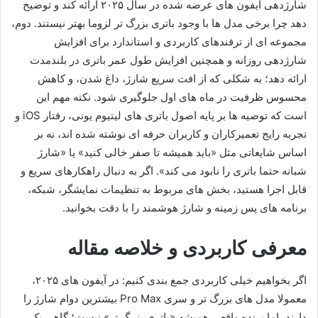
شارژدهی آیفون های عرضه شده در سال ۲۰۲۵ ارائه کند و توضیح
دهد چرا برخی مدل ها با وجود باتری بزرگ تر لزوما بهتر نیستند. دوم،
مجموعه ای از ترفندهای کاربردی و استاندارد برای افزایش
شارژدهی روزانه و همچنین افزایش طول عمر باتری در بلندمدت
ارائه دهد؛ به شکلی که از افت سریع شارژ، داغ شدن، و کاهش
محسوس ظرفیت در ماه های اول جلوگیری شود. نکته مهم این
است که توصیه ها بر پایه اصول باتری های لیتیوم یونی، رفتار iOS و
تجربه رایج تعمیرکاران و کاربران حرفه ای نوشته شده اند، نه بر
اساس شایعاتی مثل «باید همیشه تا صفر خالی کنید» یا «شارژ
شبانه حتما باتری را نابود می کند». اگر به دنبال راهکارهای سریع و
قابل اجرا هستید، بخش های مربوط به تنظیمات نمایشگر، شبکه،
برنامه های پس زمینه و شارژ هوشمند را با دقت بخوانید.
معرفی کاربردی و خلاصه مقاله
اگر بخواهیم خیلی کاربردی جمع بندی کنیم: در آیفون های ۲۰۲۵،
معمولا مدل های بزرگ تر و سری Pro Max بیشترین دوام شارژ را
دارند، اما برنده واقعی همیشه «باتری بزرگ تر» نیست؛ گاهی یک