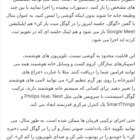
های مشخص را باز کنید، دستورات پیچیده را اجرا نمایید یا بین چند
وظیفه جابه جا شوید بدون اینکه گوشی را لمس کنید. به عنوان مثال
با گفتن «گوگل، جلسه امروز را در گوگل میت باز کن» هم اپلیکیشن
Google Meet باز می شود و هم لینک جلسه ای که در تقویم ثبت
کرده اید اجرا می شود.
این قابلیت محدود به گوشی نیست. تلویزیون های هوشمند،
اسپیکرهای سازگار، کروم کست و وسایل خانه هوشمند همه می
توانند فرامین شما را دریافت کنند. مثلا با عبارت «چراغ های
آشپزخانه را روی نور گرم تنظیم کن» می توانید لامپ های هوشمند
را تغییر دهید. برای کسانی که سیستم خانه هوشمند دارند، ترکیب
گوگل اسیستنت با سرویس هایی مثل Philips Hue، Nest و
SmartThings یک کنترل مرکزی قدرتمند ایجاد می کند.
حتی اجرای ترکیبی فرمان ها ممکن شده است. به طور مثال، می
توانید بگویید «یک یادداشت صوتی بساز و آن را در گوگل کیپ ذخیره
کن» یا «ویدیو را در یوتیوب پلی کن و صدای تلویزیون را کم کن». این