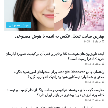
هوش مصنوعی
بهترین سایت تبدیل عکس به انیمه با هوش مصنوعی
خرداد 18, 1405
آینده تلویزیون های هوشمند 8K و تاثیر واقعی آن بر کیفیت تصویر؛ آیا زمان
خرید 8K فرا رسیده است؟
اسفند 4, 1404
راهنمای جامع Google Discover برای محتواهای آموزشی؛ چگونه
محتوای شما وارد دیسکاور شود و ترافیک انفجاری بگیرد؟
اسفند 3, 1404
مقایسه گجت های هوشمند شیائومی و سامسونگ از نظر کیفیت و قیمت؛
کدام برند ارزش خرید بیشتری در بازار ایران دارد؟
اسفند 2, 1404
بررسی کامل آخرین نسخه بازی Call of Duty و تغییرات نسخه جدید