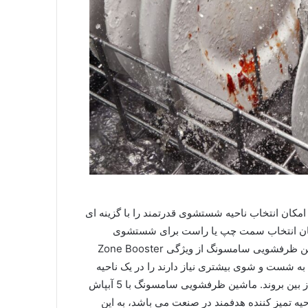
شویی است که امکان انتخاب ناحیه شستشوی قدرتمند را با گزینه ای
 امکان انتخاب سمت چپ یا راست برای شستشوی
قدرتمند وجود دارد.علیرغم ماشین ظرفشویی های معمول، ماشین ظرفشویی سامسونگ از ویژگی Zone Booster
به شست و شوی بیشتری نیاز دارند را در یک ناحیه
قرار دهید تا به طرز کارآمدی لکه های سرسخت باقی مانده غذا از بین بروند. ماشین ظرفشویی سامسونگ با 5 آبپاش
رین ناحیه تمیز کننده هدفمند در صنعت می باشد، به این