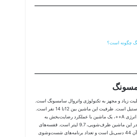
نگ چگونه است؟
مسونگ
 زیاد و مجهز به تکنولوژی واتروال سامسونگ است.
وزن این ماشین ها حدودآ 55 کیلوگرم است و جنس بدنه‌ی آن از استیل است. ظرفیت این ماشین بین 12تا 14 نفر است.
ظرف‌شویی سامسونگ مدل با قابلیت‌های زیاد و نمودار مصرف انرژی A++، یک ماشین با عملکرد رضایت‌بخش به
شمار می‌آید. متوسط میزان مصرف آب برای هر بار شست‌وشو در این ماشین ظرف‌شویی، 9.7 لیتر است. قفسه‌های
این ماشین ظرف‌شویی قابلیت تنظیم ارتفاع دارند. میزان صدای آن 44 دسی‌بل است و تعداد برنامه‌های شست‌وشوی