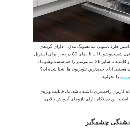
 ماشین ظرف‌شویی سامسونگ مدل ، دارای گزینه‌ی
نیم‌شور است. در این دستگاه به خاطر دارا بودن سیستم ضدعفونی, شست‌وشو با آب تا دمای 80 درجه را برای استریل
کردن ظروف انجام می‌دهد. در این ماشین می‌توان ظروف بزرگ و قابلمه تا سایز 36 سانتی‌متر را هم شست‌وشو داد.
تید. آیا با جدیدترین تلویزیون ها آشنا شده اید؟
یزیون
را بخوانید.
اربری راحت‌تری داشته باشد. یک قابلیت ویژه‌ی
رل هوشمند برای شروع با تأخیر از 1 تا 24 ساعت است. این دستگاه دارای بازوهای آب‌پاش بالایی،