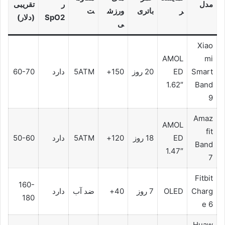
مدل
ر
تقریبی
ر
باتری
ورزش
ت
SpO2
(دلار)
ی
Xiao
AMOL
mi
Smart
ED
20 روز
150+
5ATM
دارد
60-70
1.62″
Band
9
Amaz
AMOL
fit
ED
18 روز
120+
5ATM
دارد
50-60
Band
1.47″
7
Fitbit
160-
Charg
OLED
7 روز
40+
ضد آب
دارد
180
e 6
Huaw