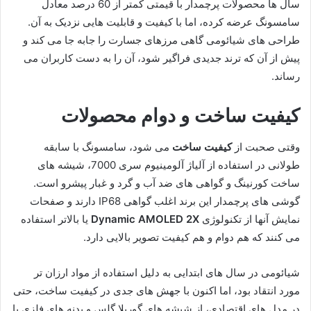
سال ها محصولات پرچمدار با قیمتی کمتر از 60 درصد معادل
سامسونگ عرضه کرده، اما با کیفیت و قابلیت هایی نزدیک به آن.
طراحی های شیائومی گاهی مرزهای جسارت را جابه جا می کند و
پیش از آن که ترند جدیدی فراگیر شود، آن را به دست کاربران می
رساند.
کیفیت ساخت و دوام محصولات
وقتی صحبت از
کیفیت ساخت
می شود، سامسونگ با سابقه
طولانی در استفاده از آلیاژ آلومینیوم سری 7000، شیشه های
ساخت کورنینگ و گواهی های ضد آب و گرد و غبار پیشرو است.
گوشی های پرچمدار این برند اغلب گواهی IP68 دارند و صفحات
نمایش آنها از تکنولوژی
Dynamic AMOLED 2X
یا بالاتر استفاده
می کنند که هم دوام و هم کیفیت تصویر بالایی دارد.
شیائومی در سال های ابتدایی به دلیل استفاده از مواد ارزان تر
مورد انتقاد بود، اما اکنون با جهش های جدی در کیفیت ساخت، حتی
در مدل های اقتصادی، از شیشه های گوریلا گلس و بدنه های فلزی یا