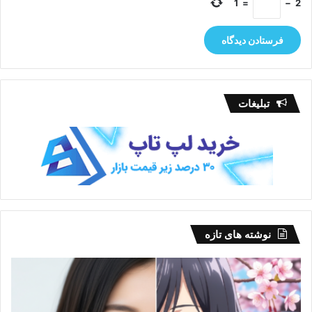
1
=
−
2
تبلیغات
نوشته های تازه