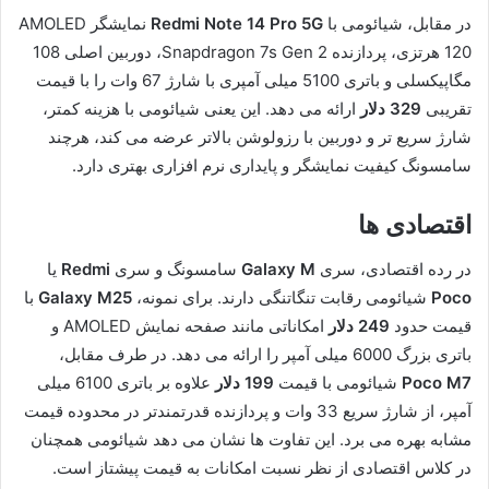
در مقابل، شیائومی با
Redmi Note 14 Pro 5G
نمایشگر AMOLED
120 هرتزی، پردازنده Snapdragon 7s Gen 2، دوربین اصلی 108
مگاپیکسلی و باتری 5100 میلی آمپری با شارژ 67 وات را با قیمت
تقریبی
329 دلار
ارائه می دهد. این یعنی شیائومی با هزینه کمتر،
شارژ سریع تر و دوربین با رزولوشن بالاتر عرضه می کند، هرچند
سامسونگ کیفیت نمایشگر و پایداری نرم افزاری بهتری دارد.
اقتصادی ها
در رده اقتصادی، سری
Galaxy M
سامسونگ و سری
Redmi
یا
Poco
شیائومی رقابت تنگاتنگی دارند. برای نمونه،
Galaxy M25
با
قیمت حدود
249 دلار
امکاناتی مانند صفحه نمایش AMOLED و
باتری بزرگ 6000 میلی آمپر را ارائه می دهد. در طرف مقابل،
Poco M7
شیائومی با قیمت
199 دلار
علاوه بر باتری 6100 میلی
آمپر، از شارژ سریع 33 وات و پردازنده قدرتمندتر در محدوده قیمت
مشابه بهره می برد. این تفاوت ها نشان می دهد شیائومی همچنان
در کلاس اقتصادی از نظر نسبت امکانات به قیمت پیشتاز است.