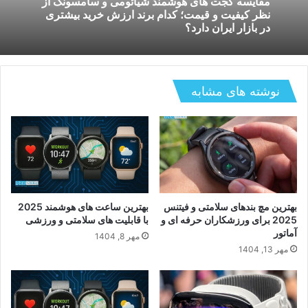
بررسی دستگاه های هوشمند کنترل لوازم خانگی؛
اسفند 2, 1404
کدام سیستم برای خانه های ایرانی بهتر کار میکند و
چگونه استفاده میشود؟
نوشته های مشابه
مقایسه گجت های هوشمند شیائومی و سامسونگ از
نظر کیفیت و قیمت؛ کدام برند ارزش خرید بیشتری
در بازار ایران دارد؟
بهترین مچ بندهای سلامتی و فیتنس
بهترین ساعت های هوشمند 2025
2025 برای ورزشکاران حرفه ای و
با قابلیت های سلامتی و ورزشی
آماتور
مهر 8, 1404
مهر 13, 1404