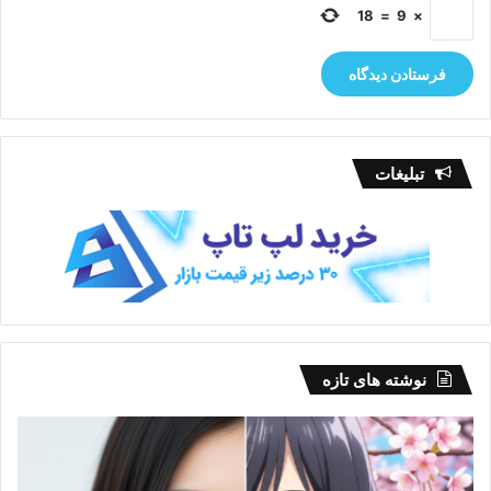
18
=
9
×
تبلیغات
نوشته های تازه