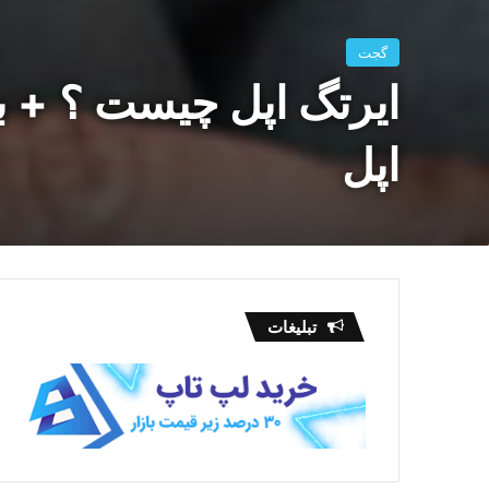
گجت
ایرتگ اپل چیست ؟ + ب
اپل
تبلیغات