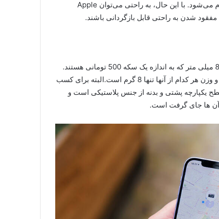
اشاره نمود همه ردیابی های ایرتگ فقط برای صاحبان آیفون انجام می‌شود. با این حال، به راحتی می‌توان Apple
ایرتگ ها دایره های کوچک و جذابی با قطر 32 میلی متر و ارتفاع 8 میلی متر که به اندازه یک سکه 500 تومانی هستند.
Apple Air Tag به لطف مواد به کار رفته در آن بسیار سبک بوده و وزن هر کدام از آنها تنها 8 گرم است.البته برای کسب
طح یکپارچه پشتی و بدنه از جنس پلاستیکی است و
 آن ها جای گرفت است.