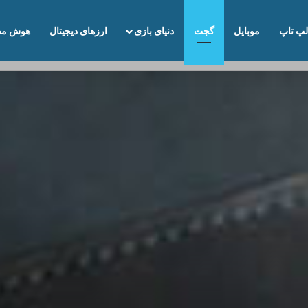
لپ تاپ
موبایل
گجت
دنیای بازی
ارزهای دیجیتال
هوش مص