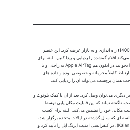
AirTag را در 20 آوریل 2021 (فروردین 1400) راه اندازی و به بازار عرضه کرد. این عنصر
ند اقلام گمشده را ردیابی و پیدا کنیم. البته برای
را بخوانید.در آیفون هم Apple AirTag به راحتی و با
ین حال، این ارتباط کاملاً محرمانه و خصوصی بوده و داده های
همان برچسب می‌تواند آن را ردیابی کند.
ز دیگری می‌توان وصل کرد. بعد از آن با کمک بلوتوث و
ناگفته نماند که این قابلیت مکان یابی توسط
 زیاد موقعیت مکانی خود را تضمین می‌کند. البته برای کسب
جلسه ای که سال گذشته در ایالات متحده برگزار شد،
معاون بخش بازاریابی جهانی شرکت اپل کایان درنس (Kaiann Drance)، در کنفرانسی امنیت ایرتگ اپل را تأیید کرد و