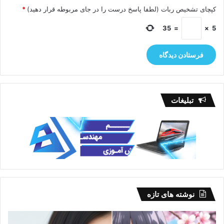
کپچای تشخیص ربات (لطفا پاسخ درست را در جای مربوطه قرار دهید)
*
35
=
×
5
تبلیغات
نوشته های تازه