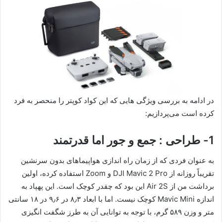
در ادامه به بررسی ویژگی هایی که این کواد کوپتر را منحصر به فرد
کرده است می‌پردازیم:
1- طراحی : جمع و جور اما قدرتمند
به عنوان فردی که از زمان راه اندازی هواپیماهای بدون سرنشین
تقریباً روزانه از DJI Mavic 2 Pro و Zoom استفاده کرده، اولین
برداشت من از Air 2S این بود که چقدر کوچک است. این پهپاد به
اندازه Mavic Mini کوچک نیست. اما با ابعاد ۸٫۳ در ۹٫۶ در ۱۸ سانتی
متر و وزن ۵۸۹ گرم، با توجه به توانایی آن به طرز شگفت انگیزی