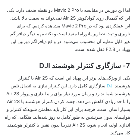
اما این دوربین در مقایسه با Mavic 2 Pro دو نقطه ضعف دارد. یکی
این که گیمبال روی کوادکوپتر Air 2S نمی‌تواند به سمت بالا باشد.
این عملکردی بود که در Mavic 2 Pro مشاهده کردیم. که برای
ناوبری و ثبت تصاویر پانوراما مفید است و نکته مهم دیگر دیافراگم
غیر قابل تنظیم آن محسوب می‌شود. در واقع دیافراگم دوربین این
پهپاد در F2.8 قفل شده است.
7- سازگاری کنترلر هوشمند DJI
یکی از ویژگی‌های برتر این پهپاد این است که Air 2S با کنترلر
هوشمند
DJI
سازگاری کامل دارد. این کنترلر نیازی به اتصال تلفن
هوشمند شما ندارد و زمان مورد نیاز برای راه اندازی و پرواز Air 2S
را تا حد زیادی کاهش می‌دهد. جفت کردن کنترلر هوشمند با Air 2S
بسیار آسان است. هرچند برای این کار باید مطمئن شویدکه کنترلر و
هواپیمای بدون سرنشین به طور کامل به روز شده‌اند. هنگامی که راه
اندازی اولیه انجام شود، Air 2S تقریباً بدون نقص با کنترلر هوشمند
کار می‌کند.