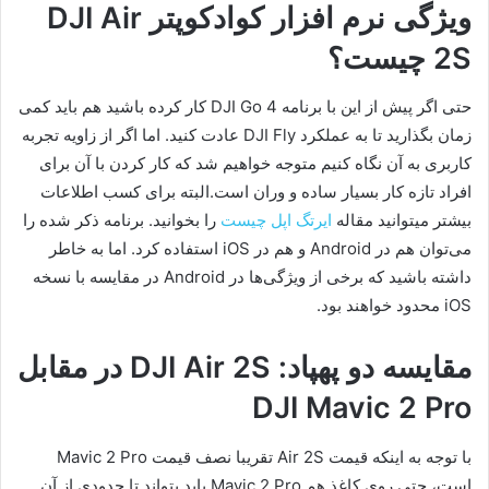
ویژگی نرم افزار کوادکوپتر DJI Air
2S چیست؟
حتی اگر پیش از این با برنامه DJI Go 4 کار کرده باشید هم باید کمی
زمان بگذارید تا به عملکرد DJI Fly عادت کنید. اما اگر از زاویه تجربه
کاربری به آن نگاه کنیم متوجه خواهیم شد که کار کردن با آن برای
افراد تازه کار بسیار ساده و وران است.البته برای کسب اطلاعات
بیشتر میتوانید مقاله
ایرتگ اپل چیست
را بخوانید. برنامه ذکر شده را
می‌توان هم در Android و هم در iOS استفاده کرد. اما به خاطر
داشته باشید که برخی از ویژگی‌ها در Android در مقایسه با نسخه
iOS محدود خواهند بود.
مقایسه دو پهپاد: DJI Air 2S در مقابل
DJI Mavic 2 Pro
با توجه به اینکه قیمت Air 2S تقریبا نصف قیمت Mavic 2 Pro
است، حتی روی کاغذ هم Mavic 2 Pro باید بتواند تا حدودی از آن