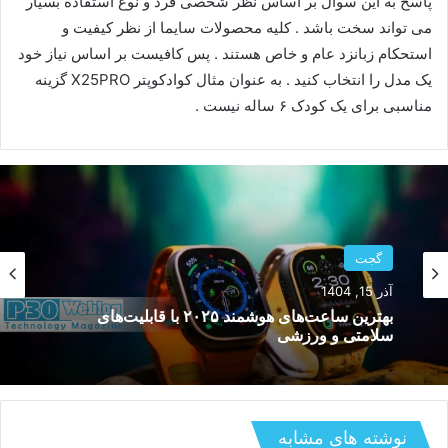
پاسخ به این سوال بر اساس نظر شخصی فرد و نوع استفاده بسیار
می تواند سخت باشد . کلیه محصولات سایما از نظر کیفیت و
استحکام زبانزد عام و خاص هستند . پس کافیست بر اساس نیاز خود
یک مدل را انتخاب کنید . به عنوان مثال کوادکوپتر X25PRO گزینه
مناسبی برای یک کودک ۶ ساله نیست .
گجت
مهر 20, 1404
گجت
بهترین کیبوردهای گیمینگ مکانیکی ارزان و باکیفیت
آذر 15, 1404
زیر ۵ میلیون تومان
نوشته های مشابه