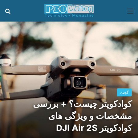
منو
جس
گجت
کوادکوپتر چیست؟ + بررسی
مشخصات و ویژگی های
کوادکوپتر DJI Air 2S