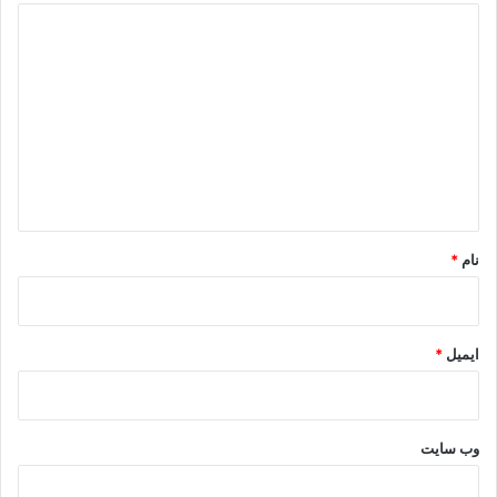
د
ی
د
گ
ا
ه
*
نام
*
ایمیل
*
وب‌ سایت