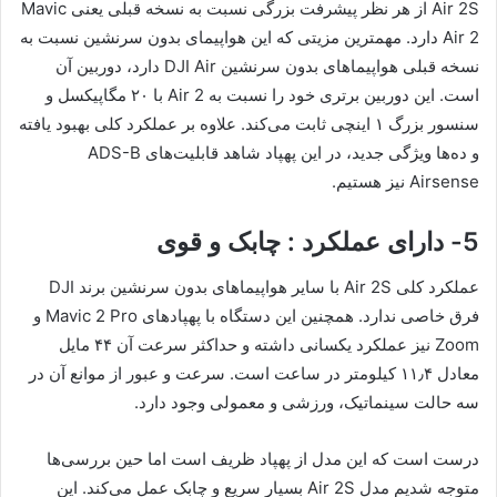
Air 2S از هر نظر پیشرفت بزرگی نسبت به نسخه قبلی یعنی Mavic
Air 2 دارد. مهمترین مزیتی که این هواپیمای بدون سرنشین نسبت به
نسخه قبلی هواپیماهای بدون سرنشین DJI Air دارد، دوربین آن
است. این دوربین برتری خود را نسبت به Air 2 با ۲۰ مگاپیکسل و
سنسور بزرگ ۱ اینچی ثابت می‌کند. علاوه بر عملکرد کلی بهبود یافته
و ده‌ها ویژگی جدید، در این پهپاد شاهد قابلیت‌های ADS-B
Airsense نیز هستیم.
5- دارای عملکرد : چابک و قوی
عملکرد کلی Air 2S با سایر هواپیماهای بدون سرنشین برند DJI
فرق خاصی ندارد. همچنین این دستگاه با پهپادهای Mavic 2 Pro و
Zoom نیز عملکرد یکسانی داشته و حداکثر سرعت آن ۴۴ مایل
معادل ۱۱٫۴ کیلومتر در ساعت است. سرعت و عبور از موانع آن در
سه حالت سینماتیک، ورزشی و معمولی وجود دارد.
درست است که این مدل از پهپاد ظریف است اما حین بررسی‌ها
متوجه شدیم مدل Air 2S بسیار سریع و چابک عمل می‌کند. این