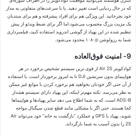
کنترل هوشمند می‌توانید موقعیت کوادکوپتر را در اطراف سوژه‌ای
که در حال ردیابی است تغییر دهید. یا با سرعت‌های متفاوتی به مدار
خود بچرخانید. این ویژگی هم برای افراد پیشرفته و هم برای مبتدیان
یک مزیت بزرگ محسوب می‌شود.اما اگر برای ضبط ویدئو از پیش
تنظیم شده در این پهپاد از گوشی اندروید استفاده کنید، فیلمبرداری
شما به رزولوشن ۱۰۸۰p محدود می‌شود.
9- امنیت فوق‌العاده
کوادکوپتر Air 2S از قوی ترین سیستم تشخیص برخورد در هر
هواپیمای بدون سرنشین DJI تا به امروز برخوردار است. با استفاده
از آن حتی اگر خودتان بخواهید هم برخورد کردن با موانع غیر ممکن
به نظر می‌رسد. نکته مهم‌تر اینکه، این پهپاد دارای سیستم هشدار
ADS-B است. که به شما اطلاع می دهد سایر پهپادها و هواپیماها
کجا هستند. حتی اگر با مشکلی مانند قطع شدن سیگنال مواجه
شوید، پهپاد با GPS و عملکرد “بازگشت به خانه” خود می‌تواند Air
2S را بدون آسیب به شما بازگرداند.