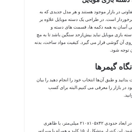
اوتی در بازار موجود هستند و هر مدل جدیدی که به
 برخوردار است. در طراحی یک دسته موبایل علاوه بر
ی آسان به همه دکمه‌ ها، قسمت‌ های دسته و
ه بازی موبایل نباید بیش‌ازحد سنگین باشد تا به مچ
ی آن گوشی قرار می‌ گیرد. کیفیت مواد ساخت، بدنه
ن توجه شود.
گاه گیمرها
دانید و طبق آن‌ها انتخاب خود را انجام دهید را بیان
د در بازار را معرفی می‌ کنیم.البته برای کسب
انید.
دسته بازی TG155W محصول برند ایرانی تسکو است. این دسته در ابعاد حدودی ۲۱۰x۱۰۵x۴۲ میلی‌متر، با ظاهری
مدرن و جذاب و در تک رنگ مشکی و با بدنه پلاستیکی عرضه می‌شود. این کنترلر متشکل از ۱۵ کلید و همراه با ویبراتور