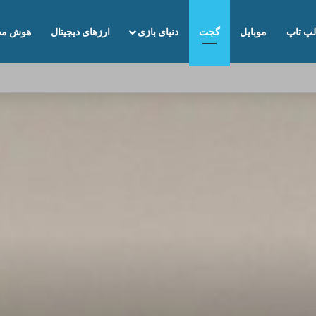
لپ تاپ
موبایل
گجت
دنیای بازی
ارزهای دیجیتال
هوش مص