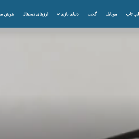
لپ تاپ
موبایل
گجت
دنیای بازی
ارزهای دیجیتال
هوش مص