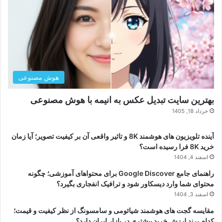
هوش مصنوعی
بهترین سایت تبدیل عکس به انیمه با هوش مصنوعی
خرداد 18, 1405
آینده تلویزیون های هوشمند 8K و تاثیر واقعی آن بر کیفیت تصویر؛ آیا زمان
خرید 8K فرا رسیده است؟
اسفند 4, 1404
راهنمای جامع Google Discover برای محتواهای آموزشی؛ چگونه
محتوای شما وارد دیسکاور شود و ترافیک انفجاری بگیرد؟
اسفند 3, 1404
مقایسه گجت های هوشمند شیائومی و سامسونگ از نظر کیفیت و قیمت؛
کدام برند ارزش خرید بیشتری در بازار ایران دارد؟