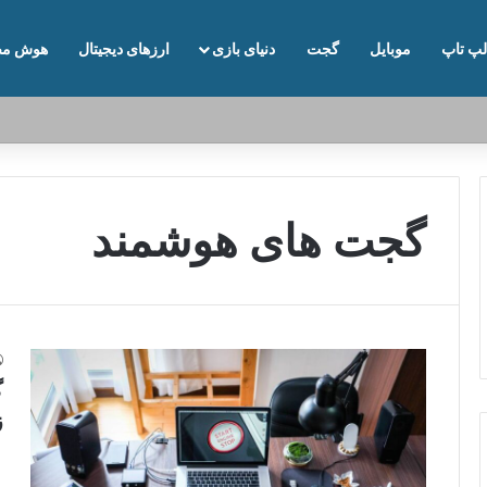
لپ تاپ
موبایل
گجت
دنیای بازی
ارزهای دیجیتال
هوش مص
گجت های هوشمند
گ
ز