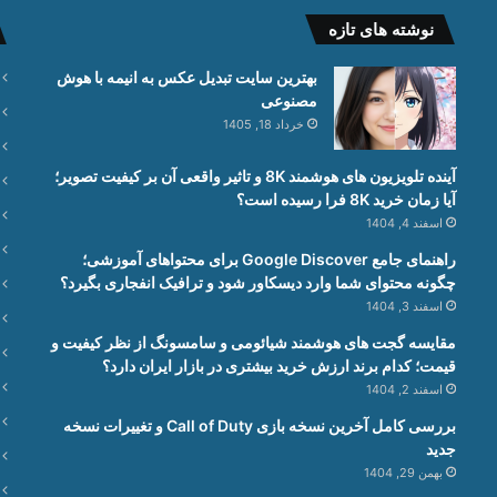
نوشته های تازه
بهترین سایت تبدیل عکس به انیمه با هوش
مصنوعی
خرداد 18, 1405
آینده تلویزیون های هوشمند 8K و تاثیر واقعی آن بر کیفیت تصویر؛
آیا زمان خرید 8K فرا رسیده است؟
اسفند 4, 1404
راهنمای جامع Google Discover برای محتواهای آموزشی؛
چگونه محتوای شما وارد دیسکاور شود و ترافیک انفجاری بگیرد؟
اسفند 3, 1404
مقایسه گجت های هوشمند شیائومی و سامسونگ از نظر کیفیت و
قیمت؛ کدام برند ارزش خرید بیشتری در بازار ایران دارد؟
اسفند 2, 1404
بررسی کامل آخرین نسخه بازی Call of Duty و تغییرات نسخه
جدید
بهمن 29, 1404