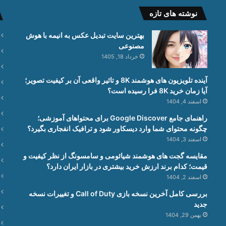
نوشته های تازه
بهترین سایت تبدیل عکس به انیمه با هوش
مصنوعی
خرداد 18, 1405
آینده تلویزیون های هوشمند 8K و تاثیر واقعی آن بر کیفیت تصویر؛
آیا زمان خرید 8K فرا رسیده است؟
اسفند 4, 1404
راهنمای جامع Google Discover برای محتواهای آموزشی؛
چگونه محتوای شما وارد دیسکاور شود و ترافیک انفجاری بگیرد؟
اسفند 3, 1404
مقایسه گجت های هوشمند شیائومی و سامسونگ از نظر کیفیت و
قیمت؛ کدام برند ارزش خرید بیشتری در بازار ایران دارد؟
اسفند 2, 1404
بررسی کامل آخرین نسخه بازی Call of Duty و تغییرات نسخه
جدید
بهمن 29, 1404