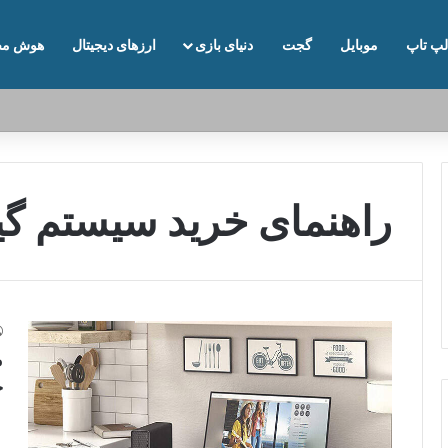
لپ تاپ
موبایل
گجت
دنیای بازی
ارزهای دیجیتال
هوش مص
راهنمای خرید سیستم گی
م
خ