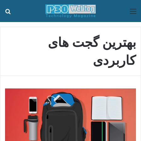
منو
جس
بهترین گجت های
کاربردی