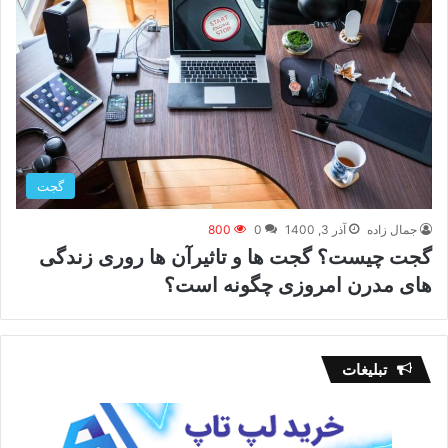
گجت
جمال زاده
آذر 3, 1400
0
800
گجت چیست؟ گجت ها و تاثیرآن ها روری زندگی
های مدرن امروزی چگونه است؟
تبلیغات