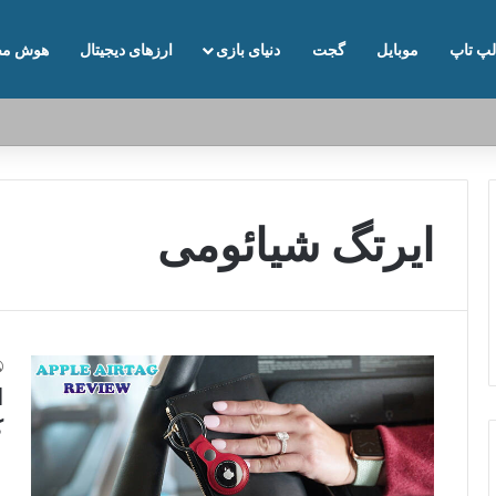
لپ تاپ
موبایل
گجت
دنیای بازی
ارزهای دیجیتال
هوش مص
ایرتگ شیائومی
ا
ک