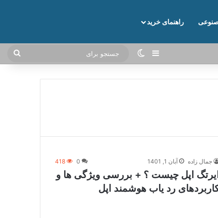
نوعی
راهنمای خرید
نوارکناری
تغییر پوسته
جستج
برای
جمال زاده
آبان 1, 1401
0
418
یرتگ اپل چیست ؟ + بررسی ویژگی ها و
اربردهای رد یاب هوشمند اپل