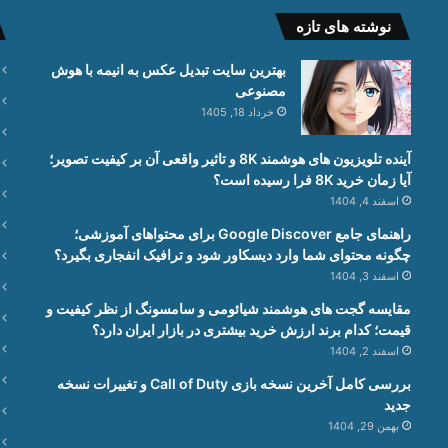
نوشته های تازه
بهترین سایت تبدیل عکس به انیمه با هوش
مصنوعی
خرداد 18, 1405
آینده تلویزیون های هوشمند 8K و تاثیر واقعی آن بر کیفیت تصویر؛
آیا زمان خرید 8K فرا رسیده است؟
اسفند 4, 1404
راهنمای جامع Google Discover برای محتواهای آموزشی؛
چگونه محتوای شما وارد دیسکاور شود و ترافیک انفجاری بگیرد؟
اسفند 3, 1404
مقایسه گجت های هوشمند شیائومی و سامسونگ از نظر کیفیت و
قیمت؛ کدام برند ارزش خرید بیشتری در بازار ایران دارد؟
اسفند 2, 1404
بررسی کامل آخرین نسخه بازی Call of Duty و تغییرات نسخه
جدید
بهمن 29, 1404