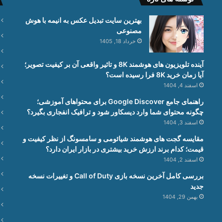
بهترین سایت تبدیل عکس به انیمه با هوش
مصنوعی
خرداد 18, 1405
آینده تلویزیون های هوشمند 8K و تاثیر واقعی آن بر کیفیت تصویر؛
آیا زمان خرید 8K فرا رسیده است؟
اسفند 4, 1404
راهنمای جامع Google Discover برای محتواهای آموزشی؛
چگونه محتوای شما وارد دیسکاور شود و ترافیک انفجاری بگیرد؟
اسفند 3, 1404
مقایسه گجت های هوشمند شیائومی و سامسونگ از نظر کیفیت و
قیمت؛ کدام برند ارزش خرید بیشتری در بازار ایران دارد؟
اسفند 2, 1404
بررسی کامل آخرین نسخه بازی Call of Duty و تغییرات نسخه
جدید
بهمن 29, 1404