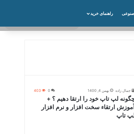
نوعی
راهنمای خرید
نوارکناری
تغییر پوسته
جستج
برای
جمال زاده
بهمن 4, 1400
0
403
گونه لپ تاپ خود را ارتقا دهیم ؟ +
موزش ارتقاء سخت افزار و نرم افزار
پ تاپ