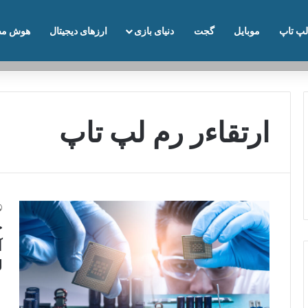
لپ تاپ
موبایل
گجت
دنیای بازی
ارزهای دیجیتال
هوش مص
ارتقاءر رم لپ تاپ
چ
آ
ل