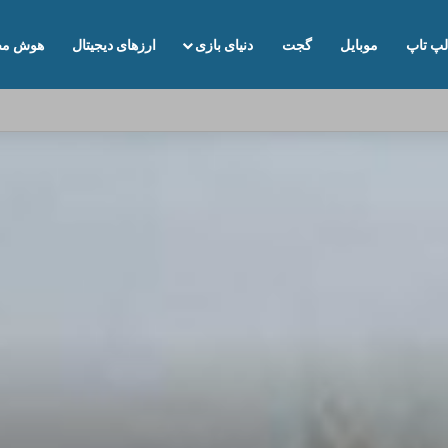
لپ تاپ
موبایل
گجت
دنیای بازی
ارزهای دیجیتال
هوش مص