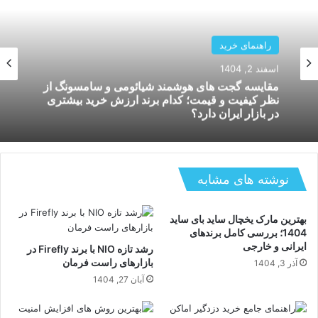
راهنمای خرید
بهمن 26, 1404
راهنمای خرید
بررسی دستگاه های هوشمند کنترل لوازم خانگی؛
اسفند 2, 1404
کدام سیستم برای خانه های ایرانی بهتر کار میکند و
چگونه استفاده میشود؟
نوشته های مشابه
مقایسه گجت های هوشمند شیائومی و سامسونگ از
نظر کیفیت و قیمت؛ کدام برند ارزش خرید بیشتری
در بازار ایران دارد؟
بهترین مارک یخچال ساید بای ساید
1404؛ بررسی کامل برندهای
ایرانی و خارجی
رشد تازه NIO با برند Firefly در
بازارهای راست فرمان
آذر 3, 1404
آبان 27, 1404