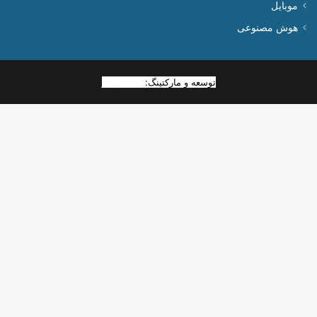
موبایل
هوش مصنوعی
توسعه و مارکتینگ:
بیزینس یار