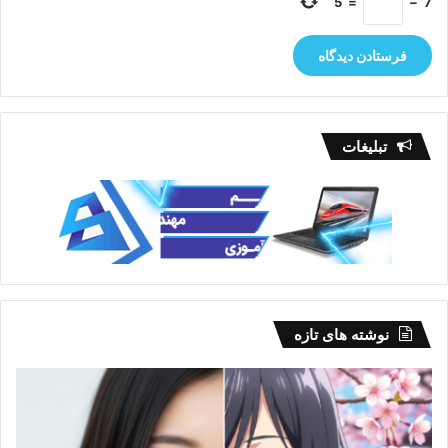
5
=
−
7
تبلیغات
نوشته های تازه