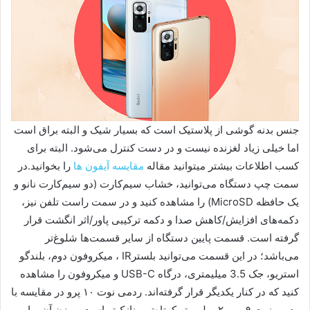
جنس بدنه گوشی از پلاستیک است که بسیار شیک و البته براق است
اما خیلی زیاد لغزنده نیست و در دست کنترل می‌شود. البته برای
کسب اطلاعات بیشتر میتوانید مقاله
مقایسه آیفون ها
را بخوانید.در
سمت چپ دستگاه می‌توانید، خشاب سیم‌کارت (دو سیم‌کارت نانو و
یک حافظه MicroSD) را مشاهده کنید و در سمت راست تلفن نیز،
دکمه‌های افزایش/کاهش صدا و دکمه ترکیبی پاور/اثر انگشت قرار
گرفته است. قسمت پایین دستگاه از سایر قسمت‌ها شلوغ‌تر
می‌باشد؛ در این قسمت می‌توانید بلسترIR ، میکروفون دوم، بلندگو
استریو، جک 3.5 میلیمتری، درگاه USB-C و میکروفون را مشاهده
کنید که در کنار یکدیگر قرار گرفته‌اند. ردمی نوت ۱۰ پرو در مقایسه با
ردمی نوت ۹ پرو، ۲ میلی‌متر کوتاه‌تر و نازک‌تر است و وزن آن برابر