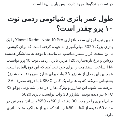
در تست بلندگوها وجود دارد، بیس پایین آن‌ها است.
طول عمر باتری شیائومی ردمی نوت
۱۰ پرو چقدر است؟
تأمین نیرو اجزای سخت‌افزاری Xiaomi Redmi Note 10 Pro را یک
باتری بزرگ 5020 میلی‌آمپری به عهده گرفته است که برای گوشی
با این سخت‌افزار بسیار مناسب می‌باشد. با توجه به نمایشگر همیشه
روشن و نرخ تازه‌سازی 120 هرتز، باتری ردمی نوت 10 پرو توانست
114 ساعت استقامت را برای خود ثبت کند که این فوق‌العاده است.
همچنین این مدل از شارژر 33 وات برای شارژ سریع (فست شارژ)
پشتیبانی می‌کند که به همراه یک کابل USB-C با درجه مصرف 3A
عرضه می‌شود. این شارژر و ویژگی‌ها را در مدل شیائومی پوکو X3
NFC نیز دیده بودیم. شارژر 33 وات توانست باتری 5020
میلی‌آمپری را در مدت 30 دقیقه از 0% به 50% برساند؛ همچنین در
مدت 60 دقیقه از 0% به 89% رساند که خبر از عملکرد مثبت باتری
دارد.