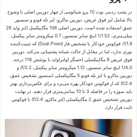
در پشت ردمی نوت 10 پرو شیائومی از چهار دوربین اصلی با وضوح
بالا شامل لنز فوق عریض، دوربین ماکرو، لنز تله فوتو و سنسور
عمق استفاده شده است. دوربین اصلی 108 مگاپیکسل (لنز واید 26
میلی‌متری، 1/1.52 اینچ سایز سنسور، 0.7 میکرومتر سایز پیکسل،
f/1.9، فوکوس خودکار با تشخیص فاز Dual Pixed) که تثبیت‌کننده
نوری ندارد، اما در مقابل از حالت شبانه پشتیبانی می‌کند. دوربین
فوق عریض 8 مگاپیکسلی (حسگر اولتراواید با پوشش 118 درجه،
1/4.0 اینچ سایز سنسور، 1.12 میکرومتر سایز پیکسل، f/2.2) و
دوربین ماکرو با لنز تله فوتو 5 مگاپیکسلی (سنسور تشخیص عمق،
f/2.4) که از فوکوس خودکار بهره می‌برد و برای عکس‌برداری بهتر
باید سوژه را در فاصله 3 تا 10 سانتی‌متری قرار دهید. در نهایت
دوربین تشخیص عمق 2 مگاپیکسلی (لنز ماکرو، f/2.4) با فوکوس
ثابت قرار دارد.