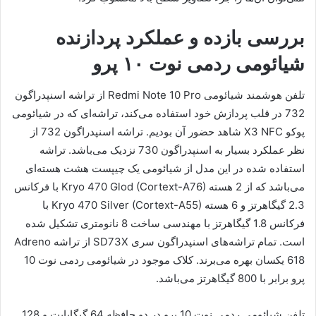
بررسی بازده و عملکرد پردازنده
شیائومی ردمی نوت ۱۰ پرو
تلفن هوشمند شیائومی Redmi Note 10 Pro از تراشه اسنپدراگون
732 در قلب پردازش خود استفاده می‌کند، تراشه‌ای که در شیائومی
پوکو X3 NFC شاهد حضور آن بودیم. تراشه اسنپدراگون 732 از
نظر عملکرد بسیار به اسنپدراگون 730 نزدیک می‌باشد. تراشه
استفاده شده در این مدل از شیائومی یک چیپست هشت هسته‌ای
می‌باشد که از 2 هسته Kryo 470 Glod (Cortext-A76) با فرکانس
2.3 گیگاهرتز و 6 هسته Kryo 470 Silver (Cortext-A55) با
فرکانس 1.8 گیگاهرتز با مهندسی ساخت 8 نانومتری تشکیل شده
است. تمام تراشه‌های اسنپدراگون سری SD73X از تراشه Adreno
618 یکسان بهره می‌برند. کلاک موجود در شیائومی ردمی نوت 10
پرو برابر با 800 گیگاهرتز می‌باشد.
تلفن شیائومی ردمی نوت 10 پرو در دو حافظه 64 گیگابایت و 128