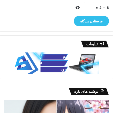
=
2
−
8
تبلیغات
نوشته های تازه