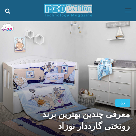
منو
جس
اخبار
معرفی چندین بهترین برند
روتختی گارددار نوزاد