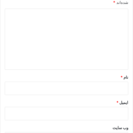
شده‌اند
*
د
ی
د
گ
ا
ه
*
نام
*
ایمیل
*
وب‌ سایت