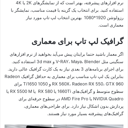
نرم افزارهای پیشرفته، بهتر است که از نمایشگرهای 2K یا 4K
استفاده کنید. برای انتخاب یک گزینه با قیمت مناسب، نمایشگر با
رزولوشن 1920*1080 بهترین انتخاب لپ تاپ مورد نیاز
معماری است.
گرافیک لپ تاپ برای معماری
اگر معمار باشید حتما برایتان پیش می‌آید بخواهید از نرم افزارهای
سنگینی مثل V-RAY، Maya، Blender و 3d max استفاده کنید.
برای اجرای برنامه‌های 3 بعدی نیاز به یک کارت گرافیک عالی دارید.
بنابراین یک لپ تاپ مناسب برای معماری به حداقل گرافیک Radeon
RX 560X، Radeon RX 550، GTX 960 و Ti1650 1050 برای
سطوح متوسط و گرافیک‌های 1660Ti یا RX 580 یا RX 5500 M یا
NVIDIA Quadro یا AMD Fire Pro در سطوح حرفه‌ای برای
پردازش بدون اشکال نیاز دارد. برای طراحی‌های معماری،
گرافیک‌های پیشرفته بسیار مورد نیاز هستند.