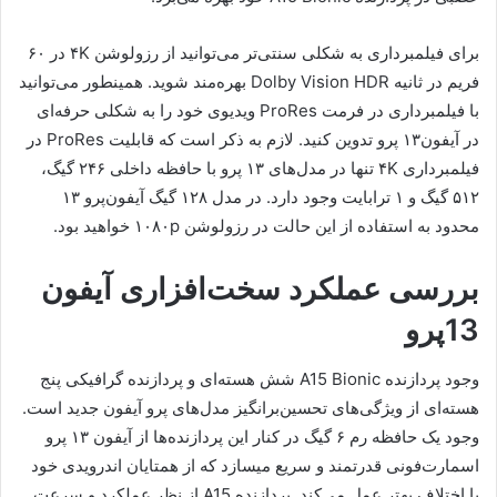
برای فیلمبرداری به شکلی سنتی‌تر می‌توانید از رزولوشن ۴K در ۶۰
فریم در ثانیه Dolby Vision HDR بهره‌مند شوید. همینطور می‌توانید
با فیلمبرداری در فرمت ProRes ویدیوی خود را به شکلی حرفه‌ای
در آیفون۱۳ پرو تدوین کنید. لازم به ذکر است که قابلیت ProRes در
فیلمبرداری ۴K تنها در مدل‌های ۱۳ پرو با حافظه داخلی ۲۴۶ گیگ،
۵۱۲ گیگ و ۱ ترابایت وجود دارد. در مدل ۱۲۸ گیگ آیفون‌پرو ۱۳
محدود به استفاده از این حالت در رزولوشن ۱۰۸۰p خواهید بود.
بررسی عملکرد سخت‌افزاری آیفون
13پرو
وجود پردازنده A15 Bionic شش هسته‌ای و پردازنده گرافیکی پنج
هسته‌ای از ویژگی‌های تحسین‌برانگیز مدل‌های پرو آیفون جدید است.
وجود یک حافظه رم ۶ گیگ در کنار این پردازنده‌ها از آیفون ۱۳ پرو
اسمارت‌فونی قدرتمند و سریع می‎سازد که از همتایان اندرویدی خود
با اختلاف بهتر عمل می‌کند. پردازنده A15 از نظر عملکرد و سرعت