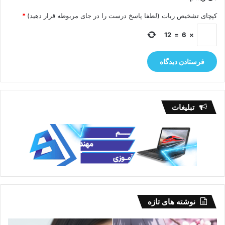
کپچای تشخیص ربات (لطفا پاسخ درست را در جای مربوطه قرار دهید)
*
12
=
6
×
تبلیغات
نوشته های تازه