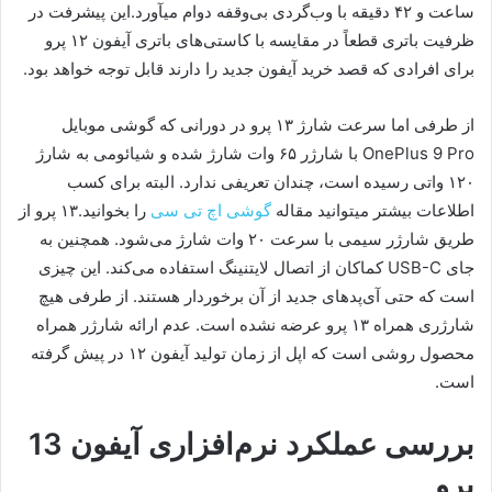
ساعت و ۴۲ دقیقه با وب‌گردی بی‌وقفه دوام می‎آورد.این پیشرفت در
ظرفیت باتری قطعاً در مقایسه با کاستی‌های باتری آیفون ۱۲ پرو
برای افرادی که قصد خرید آیفون جدید را دارند قابل توجه خواهد بود.
از طرفی اما سرعت شارژ ۱۳ پرو در دورانی که گوشی موبایل
OnePlus 9 Pro با شارژر ۶۵ وات شارژ شده و شیائومی به شارژ
۱۲۰ واتی رسیده است، چندان تعریفی ندارد. البته برای کسب
اطلاعات بیشتر میتوانید مقاله
گوشی اچ تی سی
را بخوانید.۱۳ پرو از
طریق شارژر سیمی با سرعت ۲۰ وات شارژ می‎‌شود. همچنین به
جای USB-C کماکان از اتصال لایتنینگ استفاده می‌کند. این چیزی
است که حتی آی‌پد‌های جدید از آن برخوردار هستند. از طرفی هیچ
شارژری همراه ۱۳ پرو عرضه نشده است. عدم ارائه شارژر همراه
محصول روشی است که اپل از زمان تولید آیفون ۱۲ در پیش گرفته
است.
بررسی عملکرد نرم‌افزاری آیفون 13
پرو