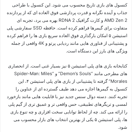
کنسول های بازی تاریخ محسوب می شود. این کنسول با طراحی
جذاب و آینده نگرانه و قدرت پردازشی فوق العاده ای که از پردازنده
AMD Zen 2 و کارت گرافیک RDNA 2 بهره می برد، تجربه ای
متفاوت برای گیمرها فراهم کرده است. حافظه SSD سفارشی پلی
استیشن ۵ امکان بارگذاری فوق العاده سریع بازی ها را فراهم کرده
و پشتیبانی از فناوری هایی مانند ردیابی پرتو و 4K واقعی از جمله
ویژگی های بارز این دستگاه است.
کتابخانه بازی های پلی استیشن ۵ نیز بسیار غنی است. از انحصاری
های مطرحی مانند “Demon’s Souls” و “Spider-Man: Miles
Morales” گرفته تا پشتیبانی از بازی های پلی استیشن ۴، این
کنسول به گیمرها اجازه می دهد طیف گسترده ای از عناوین را
تجربه کنند. دسته دوال سنس جدید نیز با قابلیت هایی مانند بازخورد
لمسی و تریگرهای تطبیقی، حس واقعی تر و عمیق تری از گیم پلی
را ارائه می کند. چه از لحاظ توانایی سخت افزاری و چه تنوع بازی
ها، پلی استیشن ۵ یکی از بهترین انتخاب های بازار محسوب می
شود.