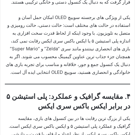
قرار گرفت که به دنبال یک کنسول دستی و خانگی ترکیبی هستند.
یکی از ویژگی های برجسته سوییچ OLED امکان حمل آسان و
استفاده در حالت های مختلف است: حالت دستی، حالت رومیزی و
متصل به تلویزیون. با وجود اینکه از لحاظ قدرت سخت افزاری به
اندازه پلی استیشن ۵ یا ایکس باکس سری ایکس رقابت نمی کند،
بازی های انحصاری نینتندو مانند سری “Zelda” و “Super Mario”
همچنان جزء جذاب ترین عناوین گیمینگ محسوب می شوند. اگر به
دنبال یک کنسول جمع و جور، خلاقانه و مناسب برای تجربه بازی های
خانوادگی و انحصاری هستید، سوییچ OLED انتخابی ایده آل است.
۴.
مقایسه گرافیک و عملکرد: پلی استیشن ۵
در برابر ایکس باکس سری ایکس
یکی از بزرگ ترین رقابت ها در بین کنسول های بازی، مقایسه
گرافیک و عملکرد پلی استیشن ۵ و ایکس باکس سری ایکس است.
ایکس باکس سری ایکس از نظر اعداد و ارقام، با قدرت پردازشی