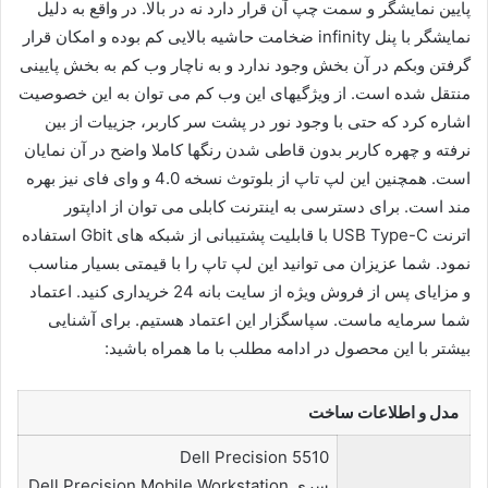
پایین نمایشگر و سمت چپ آن قرار دارد نه در بالا. در واقع به دلیل
نمایشگر با پنل infinity ضخامت حاشیه بالایی کم بوده و امکان قرار
گرفتن وبکم در آن بخش وجود ندارد و به ناچار وب کم به بخش پایینی
منتقل شده است. از ویژگیهای این وب کم می توان به این خصوصیت
اشاره کرد که حتی با وجود نور در پشت سر کاربر، جزییات از بین
نرفته و چهره کاربر بدون قاطی شدن رنگها کاملا واضح در آن نمایان
است. همچنین این لپ تاپ از بلوتوث نسخه 4.0 و وای فای نیز بهره
مند است. برای دسترسی به اینترنت کابلی می توان از اداپتور
اترنت USB Type-C با قابلیت پشتیبانی از شبکه های Gbit استفاده
نمود. شما عزیزان می توانید این لپ تاپ را با قیمتی بسیار مناسب
و مزایای پس از فروش ویژه از سایت بانه 24 خریداری کنید. اعتماد
شما سرمایه ماست. سپاسگزار این اعتماد هستیم. برای آشنایی
بیشتر با این محصول در ادامه مطلب با ما همراه باشید:
مدل و اطلاعات ساخت
Dell Precision 5510
سری Dell Precision Mobile Workstation