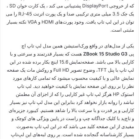
که از خروجی DisplayPort پشتیبانی می کند ، یک کارت خوان SD ،
یک جک 3.5 میلی متری ترکیبی صدا و یک پورت اترنت RJ-45 را می
توان در این لپ تاپ یافت. وجود پورت‌های HDMI و VGA نکته بسیار
مثبتی است.
یکی از مدل‌های در واقع ورک‌استیشن همین مدل لپ تاپ اچ
پی
ZBook 15 Studio G3
هست که بسیار قدرتمند و سرعتی و با
کارایی بالا می باشد. صفحه‌نمایش 15.6 اینچ بکار برده شده در این
لپ تاپ با پنل TFT، وضوح تصویر Full HD و روکش مات یک صفحه
نمایش عالی و با کیفیت محسوب میشود که تمامی کارهای مورد
نظر را بر روی این صفحه نمایش با کیفیت خواهید دید. لپ تاپ
استوک HP هرگز لپ تاپ غیر کارایی را که از اجزای آن مطمئن
نباشد را روانه بازار نخواهد کرد بنابراین این مدل لپ تاپ نیز بسیار
کارایی و پر قدرت و با سرعت بالا را شاهد هستیم. کیبورد جزیره‌ای
و تاچ‌پد با کلیک جداگانه چپ و راست در پایین ویژگی های کوچک و
مفیدی از این صفحه کلید می باشد که در این لپ تاپ به‌صورت
بسیار کارشناسانه گنجانده شده است. بر روی لبه‌های این لپ‌تاپ