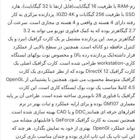
رم-RAM با ظرفیت 16 گیگابایت(قابل ارتقا تا 32 گیگابایت)، هارد
SSD با ظرفیت 256 گیگابات و IGZO 4K. پردازنده مرکزی به کار
رفته دارای 4 هسته ی واقعی و 4 هسته ی مجازی است. سرعت آن
2.7 گیگاهرتز بوده که به کمک فناوری توربو می تواند به 3.2
گیگاهرتز برسد. این پردازنده مشتمل بر یک کارت گرافیک انبرد و یک
کنترل حافظه دو کاناله است. همچنین در سطح بالایی از عملکرد
قرار داشته(یک پردازنده رده بالا) و مخصوص نوت بوکهای ایستگاه
کاری-workstation طراحی شده است. کارت گرافیک اصلی یک
کارت گرافیک DirectX 12 بوده که از نظر عملکردی یک کارت
گرافیک متوسط محسوب می شود. همچنین با پشتیبانی از OpenGL
4.5 کاملا مناسب یک نوت بوک ایستگاه کاری است. این کارت
گرافیک با فناوری 28 نانومتری ساخته شده است. طراحی آن بر پایه
معماری GM107 بوده و برای ارایه عملکرد و ثبات بهتر در نرم
افزارهای حرفه ای همانند ِِDDC و یا CAD بهیته سازی شده است.
همچنین نسبت به کارت گرافیک GeForce با قابلیتهای مشابه می
تواند عملکرد OpenGl بهتری از خود به نمایش بگذارد. هر چند که
این لپ تاپ یک لپ تاپ اداری بوده و چندان مناسب بازی کردن