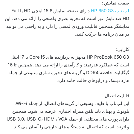
صفحه نمایش :
لپ تاپ HP 650 G3
دارای صفحه نمایش 15.6 اینچی HD یا Full
HD ضد تابش نور است که تجربه بصری واضحی را ارائه می دهد. این
نمایشگر همچنین قابلیت ورودی لمسی را دارد و به راحتی می توانید
در میان برنامه ها حرکت کنید.
کارایی:
HP ProBook 650 G3 مجهز به پردازنده های Core i5 یا i7 اینتل
است که عملکرد قدرتمند و کارآمدی را ارائه می دهد. همچنین تا 16
گیگابایت حافظه DDR4 و گزینه های ذخیره سازی متنوعی از جمله
هارد دیسک و درایوهای حالت جامد دارد.
قابلیت اتصال:
این لپ‌تاپ با طیف وسیعی از گزینه‌های اتصال، از جمله Wi-Fi،
بلوتوث و پهنای باند تلفن همراه اختیاری عرضه می‌شود. همچنین
دارای پورت های مختلفی از جمله USB 3.0، USB-C، HDMI، VGA
و اترنت است که اتصال به دستگاه های خارجی را آسان می کند.