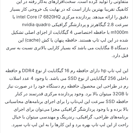
متفاوتی را تولید کرده است. سخت‌افزارهای به‌کار رفته در این
کانفیگ تقریبا بهترین بازار است که در نهایت یک خروجی کار بسیار
دقیق را ارائه میدهد. پردازنده مرکزی intel Core i7 6820HQ با
سرعت 2.8 گیگاهرتز و پردازشگر گرافیکی nvidia quadro
m1000m با حافظه اختصاصی 4 گیگابایت از اجزای اصلی تشکیل
شده در این لپ تاپ هستند. حافظه پنهان یا کش (cache) این
دستگاه 8 مگابایت می باشد که بسیار کارایی بالاتری نسبت به سری
قبل دارد.
این لپ تاپ hp دارای حافظه رم 16 گیگابایت از نوع DDR4 و حافظه
داخلی 256 گیگابایتی از نوع SSD می باشد. با وجود 4 عدد اسلات
رم در طراحی این محصول حافظه رم دستگاه خود را در صورت نیاز
تا 32GB میتوان بالا برد. وجود پردازنده مرکزی قدرتمند در کنار
حافظه SSD سرعت این لپ‌تاپ را برای اجرای برنامه‌های محاسباتی
بالا برده و با وجود پردازشگر گرافیکی مجزا می‌توان برای اجرای
برنامه‌های طراحی، گرافیکی، رندرینگ و مهندسی میتوان با خیال
راحت از این لپ تاپ بهره برد و این کارها را به این لپ تاپ سپرد.