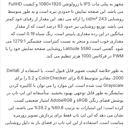
مجهز به پنلی مات IPS با رزولوشن 1920×1080 و کیفیت FullHD
می باشد. این صفحه نمایش تا حدودی تیره است و به طور متوسط
روشنایی 243 cd/m² را ارائه می دهد. این مقدار از رقبای خود کمتر
می باشد. توزیع روشنایی نیز حدود 83 درصد است که از مقدار
میانگین در این رده مقداری پایینتر است. رنگ سیاه 0.19 است که
مقداری خوب است و منجر به نسبت کنتراست چشمگیر 1279:1 می
شود. گفتنی است Latitude 5590 روشنایی صفحه نمایش خود را با
PWM در فرکانس 1000 هرتز تنظیم می کند.
به طور خلاصه کیفیت تصویر قابل قبول است. با استفاده از DeltaE
2000، مقادیر متوسط 6.6 برای ColorChecker و 5.2 را برای
Grayscale ثبت شده است. این موارد را می توان با کالیبره کردن
نمایشگر به طور قابل توجهی بهبود بخشید. متأسفانه این لپ تاپ در
پوشش فضای رنگی sRGB و AdobeRGB امتیاز ضعیفی کسب
کرده است؛ این امتیازات به ترتیب 60.8% و 39.2% می باشند. این
نشان می دهد که این لپ تاپ فقط برای پردازش تصویر روزمره
مناسب است. استفاده از این لپ تاپ در فضای باز به دلیل روشنایی