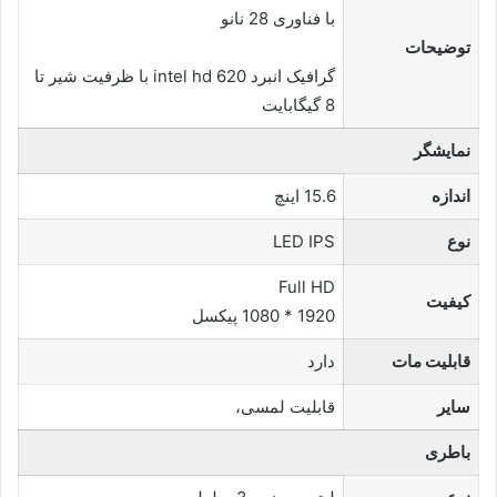
با فناوری 28 نانو
توضیحات
گرافیک انبرد intel hd 620 با ظرفیت شیر تا
8 گیگابایت
نمایشگر
اندازه
15.6 اینچ
نوع
LED IPS
Full HD
کیفیت
1920 * 1080 پیکسل
قابلیت مات
دارد
سایر
قابلیت لمسی،
باطری