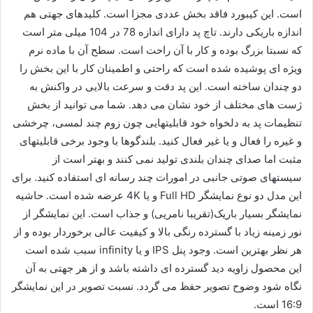
است. این کیبورد فاقد بخش عددی مجزا است. کلیدهای جهتی هم
اندازه باریکی دارند. تاچ پد دارای اندازه 78 در 104 میلی متر است
که نسبتا بزرگ بوده و کار با آن راحت است. سطح آن با ماده نرم
ویژه ای پوشیده شده است که راحتی و اطمینان کار با این بخش را
دو چندان ساخته است. این پد دقت و سرعت بالایی در واکنش به
ژست های مختلف از خود نشان می دهد. شما می توانید از بخش
تنظیمات پد به دلخواه خود قابلیتهایی چون زوم چند لمسی، چرخشی
و غیره را فعال و یا غیر فعال کنید. بلندگوها با وجود برخی قابلیتهای
مثبت اما صدای چندان بلندی تولید نمی کنند و بهتر است از
سیستهای صوتی جانبی در امورات چند رسانه ای استفاده کنید. برای
این مدل دو نوع نمایشگر Full HD و یا 4K عرضه شده است. حاشیه
نمایشگر بسیار باریک(تقریبا نامریی) و جذاب است. این نمایشگر از
نور زمینه زیاد با گسترده رنگی بالا و کیفیت عالی برخوردار بوده و از
هر نظر بهترین است. وجود پنل IPS و یا infinity سبب شده است
این محصول زاویه دید گسترده ای داشته باشد و از هر جهتی به آن
نگاه شود وضوح تصویر حفظ می گردد. نسبت تصویر در این نمایشگر
16:9 است.