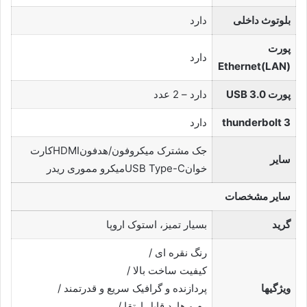
بلوتوث داخلی
دارد
پورت
دارد
Ethernet(LAN)
پورت USB 3.0
دارد – 2 عدد
thunderbolt 3
دارد
جک مشترک میکروفون/هدفونHDMIکارت
سایر
خوانUSB Type-Cمیکرو مموری ریدر
سایر مشخصات
گرید
بسیار تمیز، استوک اروپا
رنگ نقره ای /
کیفیت ساخت بالا /
ویژگیها
پردازنده و گرافیک سریع و قدرتمند /
رم و هارد قابل ارتقا /