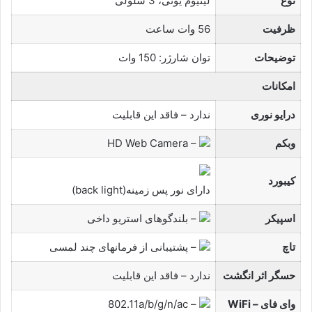
نوع
لیتیوم یونی، 3 سلولی
ظرفیت
56 وات ساعت
توضیحات
توان شارژر: 150 وات
امکانات
درایو نوری
ندارد – فاقد این قابلیت
وبکم
– HD Web Camera
کیبورد
دارای نور پس زمینه(back light)
اسپیکر
– بلندگوهای استریو داخی
تاچ
– پشتیبانی از فرمانهای چند لمسی
حسگر اثر انگشت
ندارد – فاقد این قابلیت
وای فای – WiFi
– 802.11a/b/g/n/ac