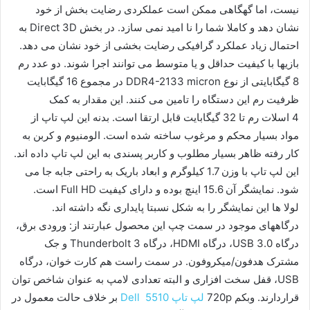
نیست، اما گهگاهی ممکن است عملکردی رضایت بخش از خود
نشان دهد و کاملا شما را نا امید نمی سازد. در بخش Direct 3D به
احتمال زیاد عملکرد گرافیکی رضایت بخشی از خود نشان می دهد.
بازیها با کیفیت حداقل و یا متوسط می توانند اجرا شوند. دو عدد رم
8 گیگابایتی از نوع DDR4-2133 micron در مجموع 16 گیگابایت
ظرفیت رم این دستگاه را تامین می کنند. این مقدار به کمک
4 اسلات رم تا 32 گیگابایت قابل ارتقا است. بدنه این لپ تاپ از
مواد بسیار محکم و مرغوب ساخته شده است. الومنیوم و کربن به
کار رفته ظاهر بسیار مطلوب و کاربر پسندی به این لپ تاپ داده اند.
این لپ تاپ با وزن 1.7 کیلوگرم و ابعاد باریک به راحتی جابه جا می
شود. نمایشگر آن 15.6 اینچ بوده و دارای کیفیت Full HD است.
لولا ها این نمایشگر را به شکل نسبتا پایداری نگه داشته اند.
درگاههای موجود در سمت چپ این محصول عبارتند از: ورودی برق،
درگاه USB 3.0، درگاه HDMI، درگاه Thunderbolt 3 و جک
مشترک هدفون/میکروفون. در سمت راست هم کارت خوان، درگاه
USB، قفل سخت افزاری و البته تعدادی لامپ به عنوان شاخص توان
قراردارند. وبکم 720p
لپ تاپ Dell 5510
بر خلاف حالت معمول در