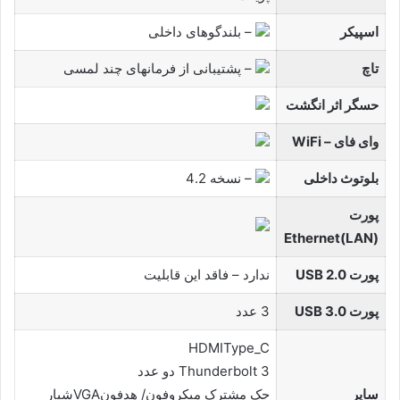
اسپیکر
– بلندگوهای داخلی
تاچ
– پشتیبانی از فرمانهای چند لمسی
حسگر اثر انگشت
وای فای – WiFi
بلوتوث داخلی
– نسخه 4.2
پورت
Ethernet(LAN)
پورت USB 2.0
ندارد – فاقد این قابلیت
پورت USB 3.0
3 عدد
HDMIType_C
Thunderbolt 3 دو عدد
سایر
جک مشترک میکروفون/ هدفونVGAشیار