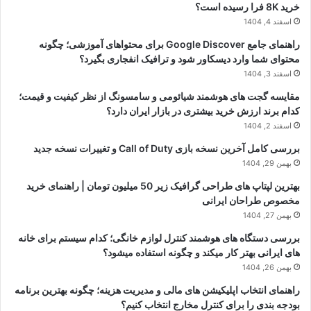
بهترین سایت تبدیل عکس به انیمه با هوش مصنوعی
خرداد 18, 1405
آینده تلویزیون های هوشمند 8K و تاثیر واقعی آن بر کیفیت تصویر؛ آیا زمان
خرید 8K فرا رسیده است؟
اسفند 4, 1404
راهنمای جامع Google Discover برای محتواهای آموزشی؛ چگونه
محتوای شما وارد دیسکاور شود و ترافیک انفجاری بگیرد؟
اسفند 3, 1404
مقایسه گجت های هوشمند شیائومی و سامسونگ از نظر کیفیت و قیمت؛
کدام برند ارزش خرید بیشتری در بازار ایران دارد؟
اسفند 2, 1404
بررسی کامل آخرین نسخه بازی Call of Duty و تغییرات نسخه جدید
بهمن 29, 1404
بهترین لپتاپ های طراحی گرافیک زیر 50 میلیون تومان | راهنمای خرید
مخصوص طراحان ایرانی
بهمن 27, 1404