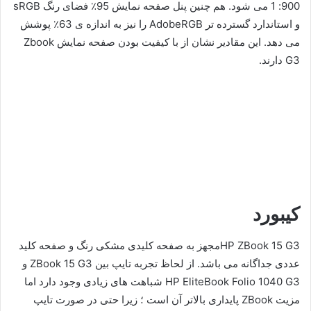
900: 1 می شود. هم چنین پنل صفحه نمایش 95٪ فضای رنگ sRGB
و استاندارد گسترده تر AdobeRGB را نیز به اندازه ی 63٪ پوشش
می دهد. این مقادیر نشان از با کیفیت بودن صفحه نمایش Zbook
G3 دارند.