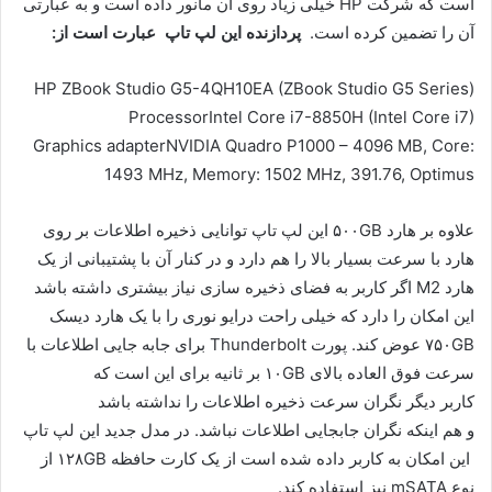
است که شرکت HP خیلی زیاد روی آن مانور داده است و به عبارتی
آن را تضمین کرده است.
پردازنده این لپ تاپ عبارت است از:
HP ZBook Studio G5-4QH10EA (ZBook Studio G5 Series)
ProcessorIntel Core i7-8850H (Intel Core i7)
Graphics adapterNVIDIA Quadro P1000 – 4096 MB, Core:
1493 MHz, Memory: 1502 MHz, 391.76, Optimus
علاوه بر هارد ۵۰۰GB این لپ تاپ توانایی ذخیره اطلاعات بر روی
هارد با سرعت بسیار بالا را هم دارد و در کنار آن با پشتیبانی از یک
هارد M2 اگر کاربر به فضای ذخیره سازی نیاز بیشتری داشته باشد
این امکان را دارد که خیلی راحت درایو نوری را با یک هارد دیسک
۷۵۰GB عوض کند. پورت Thunderbolt برای جابه جایی اطلاعات با
سرعت فوق العاده بالای ۱۰GB بر ثانیه برای این است که
کاربر دیگر نگران سرعت ذخیره اطلاعات را نداشته باشد
و هم اینکه نگران جابجایی اطلاعات نباشد. در مدل جدید این لپ تاپ
این امکان به کاربر داده شده است از یک کارت حافظه ۱۲۸GB از
نوع mSATA نیز استفاده کند.