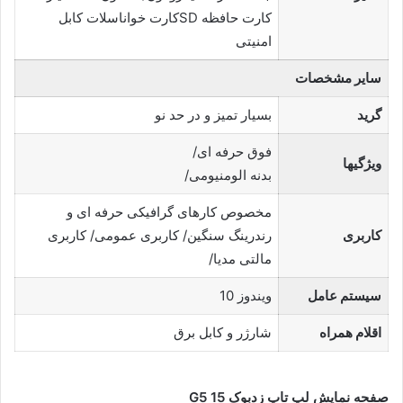
کارت حافظه SDکارت خواناسلات کابل
امنیتی
سایر مشخصات
گرید
بسیار تمیز و در حد نو
فوق حرفه ای/
ویژگیها
بدنه الومنیومی/
مخصوص کارهای گرافیکی حرفه ای و
کاربری
رندرینگ سنگین/ کاربری عمومی/ کاربری
مالتی مدیا/
سیستم عامل
ویندوز 10
اقلام همراه
شارژر و کابل برق
صفحه نمایش لپ تاپ زدبوک 15
G5