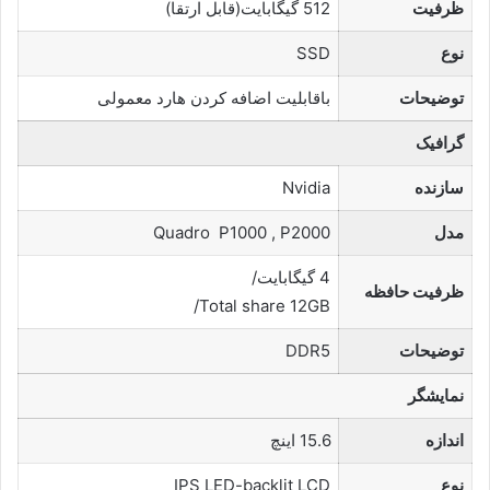
ظرفیت
512 گیگابایت(قابل ارتقا)
نوع
SSD
توضیحات
باقابلیت اضافه کردن هارد معمولی
گرافیک
سازنده
Nvidia
مدل
Quadro P1000 , P2000
4 گیگابایت/
ظرفیت حافظه
Total share 12GB/
توضیحات
DDR5
نمایشگر
اندازه
15.6 اینچ
نوع
IPS LED-backlit LCD