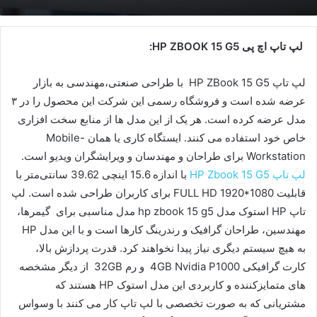
لپ تاپ اچ پی HP ZBOOK 15 G5:
لپ تاپ HP ZBook 15 G5 با طراحی صنعتی،مهندسی به بازار
عرضه شده است و فروشگاه رسمی این شرکت این محصول را در ۳
مدل عرضه کرده است. هر یک از این مدل ها از منابع سخت افزاری
خاص خود استفاده می کنند. ایستگاه کاری یا همان Mobile-
Workstation برای طراحان و مهندسان و ویرایشگران ویدیو است.
لپ تاپ HP Zbook 15 G5
با اندازه‌ 15.6 اینچی 39.62 سانتی‌متر با
قابلیت FULL HD 1920*1080 برای کاربران طراحی شده است. لپ
تاپ HP استوک مدل hp zbook 15 g5 مدل مناسبی برای گیمرها،
مهندسین، طراحان گرافیک و رندرینگ کارها است و با این مدل HP
به هیچ سیستم دیگری نیاز پیدا نخواهند کرد. قدرت پردازش بالا،
کارت گرافیکی 4GB Nvidia P1000 و رم 32GB از دیگر مشخصه
های متمایزکننده و کاربردی این مدل استوک HP هستند که
مشتریانی که به صورت تخصصی با لپ تاپ کار می کنند با وسواس