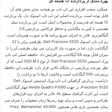
بهره مندی از پردازنده 12 هسته ای
عملکرد سخت افزاری این لپ تاپ نیز همانند سایر بخش های آن
قابل توجه است. پردازنده اصلی این لپ تاپ استوک دل، یک پردازنده
12 هسته ای قدرتمند از محصولات اینتل است. این پردازنده نسل
هشتمی با کش نه مگابایتی و حداقل فرکانس پردازشی 2.6
گیگاهرتزی، قادر به اجرای سریع برنامه ها به صورت همزمان است.
رم لپ تاپ استوک Dell Precision 5530، ظرفیتی برابر با 32
گیگابایت دارد، اما در صورت نیاز کاربران، می توان ظرفیت آن را تا
میزان قابل توجه 64 گیگابایت نیز افزایش داد. حافظه اصلی لپ تاپ
ورک استیشن Dell Precision 5530، از نوع SSD M.2 است که از
نظر سرعت پردازشی در جایگاه بالایی قرار دارد. ظرفیت این حافظه
پرسرعت 500 گیگابایت است و قابلیت ارتقا تا دو ترابایت را
داراست. پردازش گرافیکی لپ تاپ ورک استیشن استوک Dell
Precision 5530، بر عهده Nvidia Quadro P1000 چهار گیگابایتی
است. این کارت گرافیک سطح بالا، قادر به اجرای نرم افزارهای
طراحی و تدوین است و برای تهیه رندرها زمان معقولی را صرف می
نماید. همچنین بازی هایی همچون Prey، Warhammer 40.000: