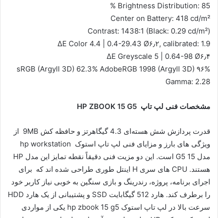
Brightness Distribution: 85 %
Center on Battery: 418 cd/m²
Contrast: 1438:1 (Black: 0.29 cd/m²)
ΔE Color 4.4 | 0.4-29.43 Ø۶٫۲, calibrated: 1.9
ΔE Greyscale 5 | 0.64-98 Ø۶٫۴
۹۶% sRGB (Argyll 3D) 62.3% AdobeRGB 1998 (Argyll 3D)
Gamma: 2.28
مشخصات فنی لپ تاپ
HP ZBOOK 15 G5
قدرت پردازش شش هسته‌ای 4.3 گیگاهرتز و حافظه کش 9MB از
ویژگی های بارز و مزایای فنی لپ تاپ استوک hp workstation
مدل 15 G5 است. این دو مزیت فنی دقیقاً نقطه تمایز این مدل HP
هستند. CPU های سری H اینتل طوری طراحی شده اند که برای
اجرای برنامه‌، پروژه‌، رندرینگ و بازی‌ سنگین به خوبی نیاز کاربر خود
را برطرف کند. هارد 512 گیگابایت SSD و پشتیبانی از یک هارد HDD
سرعت بالا در لپ تاپ استوک hp zbook 15 g5 یکی از مواردی