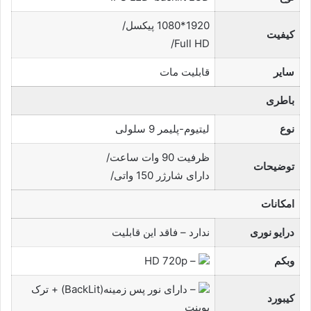
1920*1080 پیکسل/
کیفیت
Full HD/
سایر
قابلیت مات
باطری
نوع
لیتیوم-پلیمر 9 سلولی
ظرفیت 90 وات ساعت/
توضیحات
دارای شارژر 150 واتی/
امکانات
درایو نوری
ندارد – فاقد این قابلیت
وبکم
– HD 720p
– دارای نور پس زمینه(BackLit) + ترک
کیبورد
پوینت