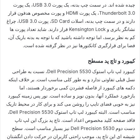
چیده شده اند. در سمت چپ بدنه، یک پورت USB 3.0، یک پورت
Thunderbolt 3.0، یک پورت HDMI و پورت مخصوص هدفون قرار
دارند و در سمت چپ بدنه، اسلات SD Card، پورت USB 3.0، چراغ
نشانگر باتری و Kensington Lock قرار دارند. شاید تعداد پورت ها
کم به نظر برسد، اما توجه داشته باشید که با توجه به بدنه باریک آن،
فضا برای قرارگیری کانکتورها نیز در نظر گرفته شده است.
کیبورد و تاچ پد مسطح
کیبورد لپ تاپ استوک Dell Precision 5530، نسبت به طراحی
نسل قبلی تفاوتی ندارد و به طور کلی مناسب است. بر خلاف اینکه
دکمه های کیبورد از فاصله فشردن کمی برخوردار هستند، اما
بازخورد عملکرد آنها، بدون نویز و ساده است. نور پس زمینه کیبورد
نیز به خوبی فضای تایپ را روشن می کند و برای کار در محیط تاریک
مناسب است. البته کیبورد لپ تاپ استوک Dell Precision 5530،
فاقد صفحه کلید مخصوص اعداد است. تاچ پد بزرگ این لپ تاپ
دست دوم Dell Precision 5530 نیز بسیار مناسب است. سطح
شیشه ای این تاچ پد، موجب راحتی کاربران در حرکت دادن انگشتان