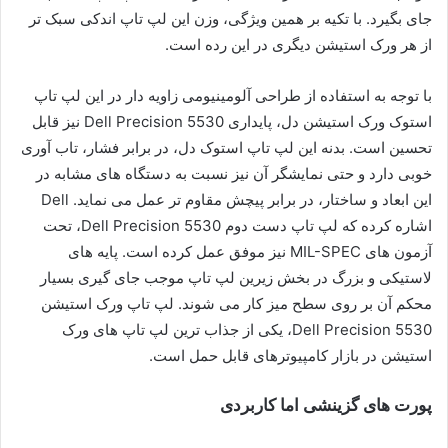
جای بگیرد. با تکیه بر همین ویژگی، وزن این لپ تاپ اندکی سبک تر
از هر ورک استیشن دیگری در این رده است.
با توجه به استفاده از طراحی آلومینیومی زاویه دار در این لپ تاپ
استوک ورک استیشن دل، پایداری Dell Precision 5530 نیز قابل
تحسین است. بدنه این لپ تاپ استوک دل، در برابر فشار، تاب آوری
خوبی دارد و حتی نمایشگر آن نیز نسبت به دستگاه های مشابه در
این ابعاد و ساختار، در برابر پیچش مقاوم تر عمل می نماید. Dell
اشاره کرده که لپ تاپ دست دوم Dell Precision 5530، تحت
آزمون های MIL-SPEC نیز موفق عمل کرده است. پایه های
لاستیکی و بزرگ در بخش زیرین لپ تاپ موجب جای گیری بسیار
محکم آن بر روی سطح میز کار می شوند. لپ تاپ ورک استیشن
Dell Precision 5530، یکی از جذاب ترین لپ تاپ های ورک
استیشن در بازار کامپیوترهای قابل حمل است.
پورت های گزینشی اما کاربردی