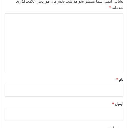
اسفند 28, 1403
اسفند 21, 1403
دیدگاهتان را بنویسید
نشانی ایمیل شما منتشر نخواهد شد.
بخش‌های موردنیاز علامت‌گذاری
شده‌اند
*
د
ی
د
گ
ا
ه
*
نام
*