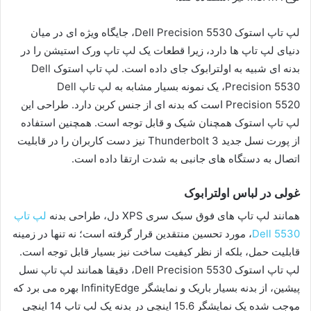
لپ تاپ استوک Dell Precision 5530، جایگاه ویژه ای در میان
دنیای لپ تاپ ها دارد، زیرا قطعات یک لپ تاپ ورک استیشن را در
بدنه ای شبیه به اولترابوک جای داده است. لپ تاپ استوک Dell
Precision 5530، یک نمونه بسیار مشابه به لپ تاپ Dell
Precision 5520 است که بدنه ای از جنس کربن دارد. طراحی این
لپ تاپ استوک همچنان شیک و قابل توجه است. همچنین استفاده
از پورت نسل جدید Thunderbolt 3 نیز دست کاربران را در قابلیت
اتصال به دستگاه های جانبی به شدت ارتقا داده است.
غولی در لباس اولترابوک
همانند لپ تاپ های فوق سبک سری XPS دل، طراحی بدنه
لپ تاپ
Dell 5530
، مورد تحسین منتقدین قرار گرفته است؛ نه تنها در زمینه
قابلیت حمل، بلکه از نظر کیفیت ساخت نیز بسیار قابل توجه است.
لپ تاپ استوک Dell Precision 5530، دقیقا همانند لپ تاپ نسل
پیشین، از بدنه بسیار باریک و نمایشگر InfinityEdge بهره می برد که
موجب شده یک نمایشگر 15.6 اینچی در بدنه یک لپ تاپ 14 اینچی