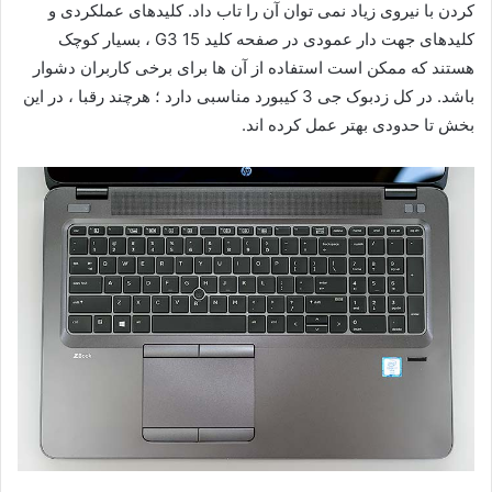
کیبورد
HP ZBook 15 G3مجهز به صفحه کلیدی مشکی رنگ و صفحه کلید
عددی جداگانه می باشد. از لحاظ تجربه تایپ بین ZBook 15 G3 و
HP EliteBook Folio 1040 G3 شباهت های زیادی وجود دارد اما
مزیت ZBook پایداری بالاتر آن است ؛ زیرا حتی در صورت تایپ
کردن با نیروی زیاد نمی توان آن را تاب داد. کلیدهای عملکردی و
کلیدهای جهت دار عمودی در صفحه کلید 15 G3 ، بسیار کوچک
هستند که ممکن است استفاده از آن ها برای برخی کاربران دشوار
باشد. در کل زدبوک جی 3 کیبورد مناسبی دارد ؛ هرچند رقبا ، در این
بخش تا حدودی بهتر عمل کرده اند.