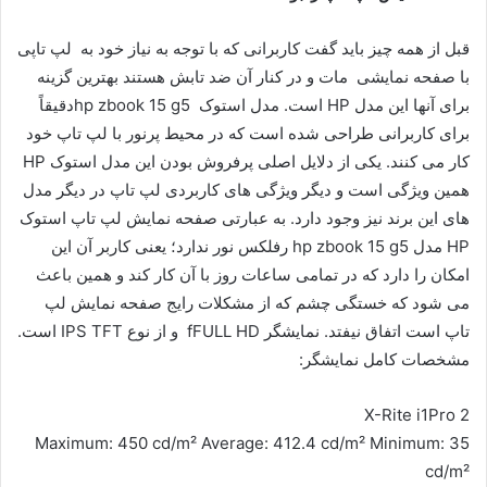
قبل از همه چیز باید گفت کاربرانی که با توجه به نیاز خود به لپ تاپی
با صفحه نمایشی مات و در کنار آن ضد تابش هستند بهترین گزینه
برای آنها این مدل HP است. مدل استوک hp zbook 15 g5دقیقاً
برای کاربرانی طراحی شده است که در محیط پرنور با لپ تاپ خود
کار می کنند. یکی از دلایل اصلی پرفروش بودن این مدل استوک HP
همین ویژگی است و دیگر ویژگی های کاربردی لپ تاپ در دیگر مدل
های این برند نیز وجود دارد. به عبارتی صفحه نمایش لپ تاپ استوک
HP مدل hp zbook 15 g5 رفلکس نور ندارد؛ یعنی کاربر آن این
امکان را دارد که در تمامی ساعات روز با آن کار کند و همین باعث
می شود که خستگی چشم که از مشکلات رایج صفحه نمایش لپ
تاپ است اتفاق نیفتد. نمایشگر fFULL HD و از نوع IPS TFT است.
مشخصات کامل نمایشگر:
X-Rite i1Pro 2
Maximum: 450 cd/m² Average: 412.4 cd/m² Minimum: 35
cd/m²