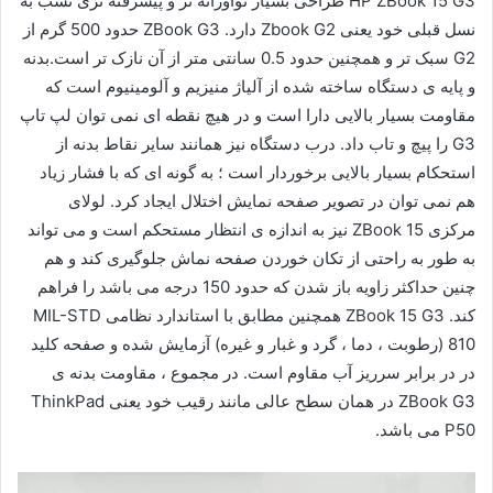
HP ZBook 15 G3 طراحی بسیار نوآورانه تر و پیشرفته تری نسب به
نسل قبلی خود یعنی Zbook G2 دارد. ZBook G3 حدود 500 گرم از
G2 سبک تر و همچنین حدود 0.5 سانتی متر از آن نازک تر است.بدنه
و پایه ی دستگاه ساخته شده از آلیاژ منیزیم و آلومینیوم است که
مقاومت بسیار بالایی دارا است و در هیچ نقطه ای نمی توان لپ تاپ
G3 را پیچ و تاب داد. درب دستگاه نیز همانند سایر نقاط بدنه از
استحکام بسیار بالایی برخوردار است ؛ به گونه ای که با فشار زیاد
هم نمی توان در تصویر صفحه نمایش اختلال ایجاد کرد. لولای
مرکزی ZBook 15 نیز به اندازه ی انتظار مستحکم است و می تواند
به طور به راحتی از تکان خوردن صفحه نماش جلوگیری کند و هم
چنین حداکثر زاویه باز شدن که حدود 150 درجه می باشد را فراهم
کند. ZBook 15 G3 همچنین مطابق با استاندارد نظامی MIL-STD
810 (رطوبت ، دما ، گرد و غبار و غیره) آزمایش شده و صفحه کلید
در در برابر سرریز آب مقاوم است. در مجموع ، مقاومت بدنه ی
ZBook G3 در همان سطح عالی مانند رقیب خود یعنی ThinkPad
P50 می باشد.