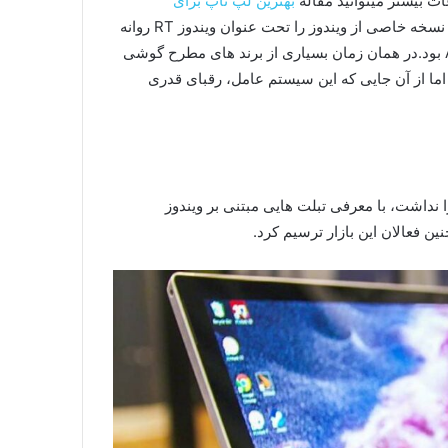
ات بیشتر میتوانید مقاله
بهترین لپ تاپ برای
را بخوانید.در ابتدای کار کمپانی مایکروسافت نسخه خاصی از ویندوز را تحت عنوان ویندوز RT روانه
بازار کرد. این سیستم عامل مبتنی بر معماری پردازنده های ARM بود.در همان زمان بسیاری از برند های مطرح گوشی
 اما از آن جایی که این سیستم عامل، رقبای قدری
نداشت، با معرفی تبلت هایی مبتنی بر ویندوز