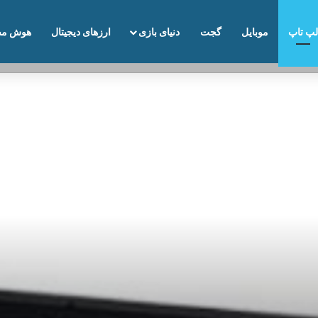
لپ تاپ
موبایل
گجت
دنیای بازی
ارزهای دیجیتال
هوش مص