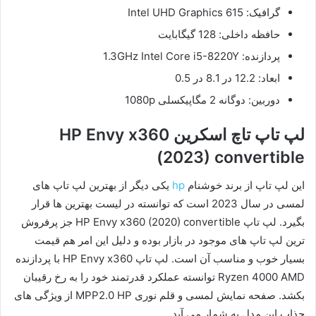
گرافیک: Intel UHD Graphics 615
حافظه داخلی: 128 گیگابایت
پردازنده: 1.3GHz Intel Core i5-8220Y
ابعاد: 12.2 در 8.1 در 0.5
دوربین: دوگانه 2 مگاپیکسلی 1080p
لپ تاپ تاچ اسکرین HP Envy x360
(2023) convertible
این لپ تاپ از برند خوشنام
hp
یکی دیگر از بهترین لپ تاپ های
لمسی در سال 2023 است که توانسته در لیست بهترین ها قرار
بگیرد. لپ تاپ HP Envy x360 (2020) convertible جز پرفروش
ترین لپ تاپ های موجود در بازار بوده و دلیل این امر هم قیمت
بسیار خوب و مناسب آن است. لپ تاپ HP Envy x360 با پردازنده
Ryzen 4000 AMD توانسته عملکرد قدرتمند خود را به رخ رقیبان
بکشد. صفحه نمایش لمسی و قلم نوری MPP2.0 HP از ویژگی های
جذاب این مدل به شمار می آید.