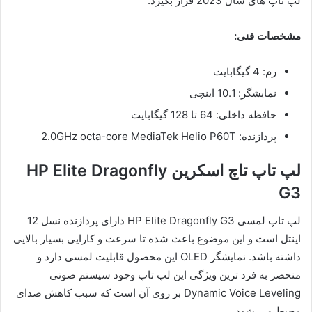
لپ تاپ های سال 2023 قرار بگیرد.
مشخصات فنی:
رم: 4 گیگابایت
نمایشگر: 10.1 اینچی
حافظه داخلی: 64 تا 128 گیگابایت
پردازنده: 2.0GHz octa-core MediaTek Helio P60T
لپ تاپ تاچ اسکرین HP Elite Dragonfly
G3
لپ تاپ لمسی HP Elite Dragonfly G3 دارای پردازنده نسل 12
اینتل است و این موضوع باعث شده تا سرعت و کارایی بسیار بالایی
داشته باشد. نمایشگر OLED این محصول قابلیت لمسی دارد و
منحصر به فرد ترین ویژگی این لپ‌ تاپ وجود سیستم صوتی
Dynamic Voice Leveling بر روی آن است که سبب کاهش صدای
محیط می شود.