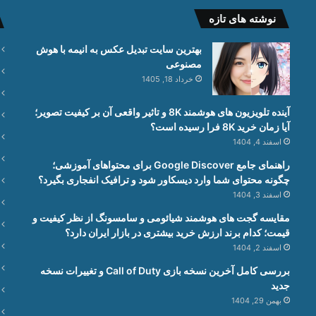
نوشته های تازه
بهترین سایت تبدیل عکس به انیمه با هوش
مصنوعی
خرداد 18, 1405
آینده تلویزیون های هوشمند 8K و تاثیر واقعی آن بر کیفیت تصویر؛
آیا زمان خرید 8K فرا رسیده است؟
اسفند 4, 1404
راهنمای جامع Google Discover برای محتواهای آموزشی؛
چگونه محتوای شما وارد دیسکاور شود و ترافیک انفجاری بگیرد؟
اسفند 3, 1404
مقایسه گجت های هوشمند شیائومی و سامسونگ از نظر کیفیت و
قیمت؛ کدام برند ارزش خرید بیشتری در بازار ایران دارد؟
اسفند 2, 1404
بررسی کامل آخرین نسخه بازی Call of Duty و تغییرات نسخه
جدید
بهمن 29, 1404