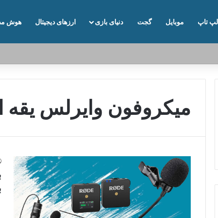
لپ تاپ
موبایل
گجت
دنیای بازی
ارزهای دیجیتال
هوش مص
میکروفون وایرلس یقه ا
ب
ب