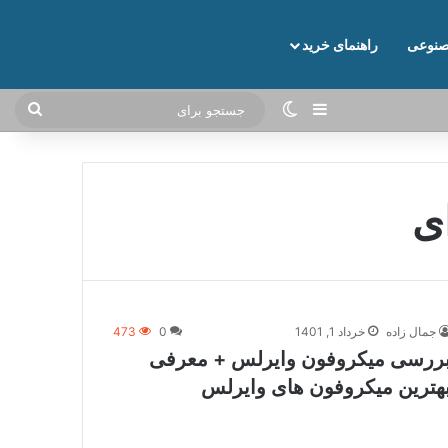
نوعی
راهنمای خرید
نوارکناری
تغییر پوسته
جستج
برای
ی
جمال زاده
خرداد 1, 1401
0
473
ررسی میکروفون وایرلس + معرفی
هترین میکروفون های وایرلس