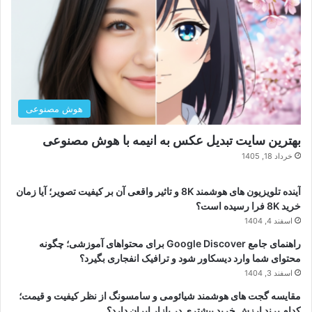
هوش مصنوعی
بهترین سایت تبدیل عکس به انیمه با هوش مصنوعی
خرداد 18, 1405
آینده تلویزیون های هوشمند 8K و تاثیر واقعی آن بر کیفیت تصویر؛ آیا زمان
خرید 8K فرا رسیده است؟
اسفند 4, 1404
راهنمای جامع Google Discover برای محتواهای آموزشی؛ چگونه
محتوای شما وارد دیسکاور شود و ترافیک انفجاری بگیرد؟
اسفند 3, 1404
مقایسه گجت های هوشمند شیائومی و سامسونگ از نظر کیفیت و قیمت؛
کدام برند ارزش خرید بیشتری در بازار ایران دارد؟