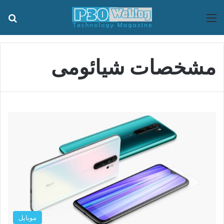
منو
جس
مشخصات شیائومی
موبایل