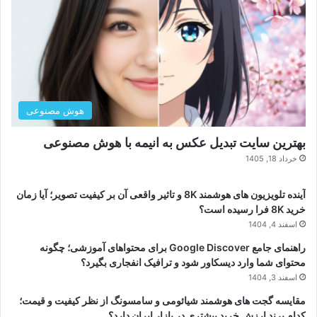
هوش مصنوعی
بهترین سایت تبدیل عکس به انیمه با هوش مصنوعی
خرداد 18, 1405
آینده تلویزیون های هوشمند 8K و تاثیر واقعی آن بر کیفیت تصویر؛ آیا زمان
خرید 8K فرا رسیده است؟
اسفند 4, 1404
راهنمای جامع Google Discover برای محتواهای آموزشی؛ چگونه
محتوای شما وارد دیسکاور شود و ترافیک انفجاری بگیرد؟
اسفند 3, 1404
مقایسه گجت های هوشمند شیائومی و سامسونگ از نظر کیفیت و قیمت؛
کدام برند ارزش خرید بیشتری در بازار ایران دارد؟