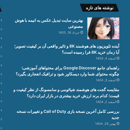
نوشته های تازه
بهترین سایت تبدیل عکس به انیمه با هوش
مصنوعی
خرداد 18, 1405
آینده تلویزیون های هوشمند 8K و تاثیر واقعی آن بر کیفیت تصویر؛
آیا زمان خرید 8K فرا رسیده است؟
اسفند 4, 1404
راهنمای جامع Google Discover برای محتواهای آموزشی؛
چگونه محتوای شما وارد دیسکاور شود و ترافیک انفجاری بگیرد؟
اسفند 3, 1404
مقایسه گجت های هوشمند شیائومی و سامسونگ از نظر کیفیت و
قیمت؛ کدام برند ارزش خرید بیشتری در بازار ایران دارد؟
اسفند 2, 1404
بررسی کامل آخرین نسخه بازی Call of Duty و تغییرات نسخه
جدید
بهمن 29, 1404