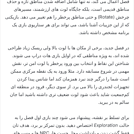
فصل اعمال می کند، نه تنها شامل اضافه شدن مناطق تازه و حذف
مناطق قدیمی است، بلکه جایگاه لوت های ارزشمند، مسیرهای
چرخش (Rotate) و حتی مناطق پرخطر را هم تغییر می دهد. بازیکنی
که از این جزییات آشنا باشد، می تواند برای هر سناریوی بازی یک
برنامه مشخص داشته باشد.
در فصل جدید، برخی از مکان ها با لوت بالا ولی ریسک زیاد طراحی
شده اند، به ویژه مناطقی که در اوایل بازی هات دراپ می شوند.
شناختن این نقاط و انتخاب بین ورود پرخطر یا لوت امن تر، نقش
مهمی در شروع مسابقه دارد. مثلا ورود به یک نقطه مرکزی ممکن
است شما را درگیر چند نبرد همزمان کند اما شانس پیدا کردن
تجهیزات لجندری را بالا می برد. از سوی دیگر، فرود در منطقه ای
کم‌جمعیت شاید باعث شود لوت ضعیف تری داشته باشید اما جان
سالم به در ببرید.
برای تسلط بر نقشه، پیشنهاد می شود چند بازی اول فصل را به
حالت
Exploration
اختصاص دهید. بدون تمرکز بر برد، هدف تان
فقط گشت زدن و یادداشت محل چست ها، NPC ها و مسیرهای