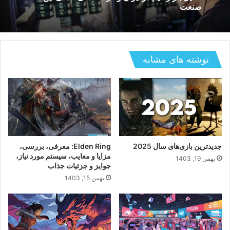
مهر 23, 1404
نسخه جدید
نوشته های مشابه
تحلیل بازار گیم در ایران و فرصت‌های شغلی این
صنعت
جدیدترین بازی‌های سال 2025
Elden Ring: معرفی، بررسی،
مزایا و معایب، سیستم مورد نیاز،
بهمن 19, 1403
جوایز و جزئیات جذاب
بهمن 15, 1403