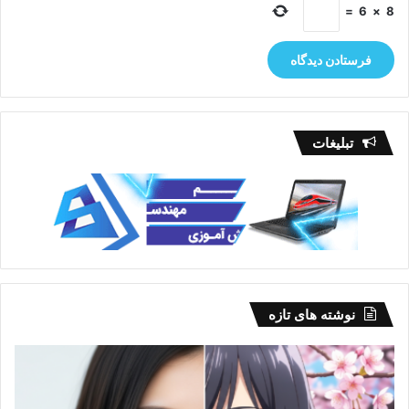
=
6
×
8
تبلیغات
نوشته های تازه