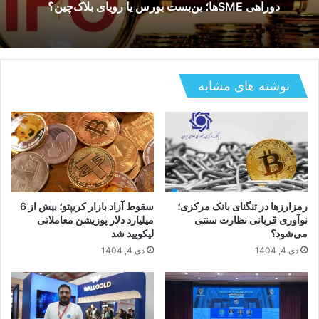
دی 5, 1404
معاون فناوری‌های نوین بانک مرکزی: 80 درصد
نظرات بخش خصوصی در دستورالعمل صرافی‌های
رمزارزی اعمال شد
دوراهی SMEها؛ بن‌بست بورس یا رویای بلاک‌چین؟
نوشته های مشابه
رمزارزها در تنگنای بانک مرکزی؛
سقوط آزاد بازار کریپتو؛ بیش از 6
نوآوری قربانی نظارت سنتی
میلیارد دلار پوزیشن معاملاتی
می‌شود؟
لیکویید شد
دی 4, 1404
دی 4, 1404