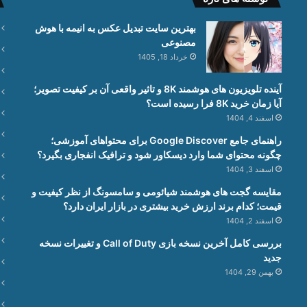
بهترین سایت تبدیل عکس به انیمه با هوش
مصنوعی
خرداد 18, 1405
آینده تلویزیون های هوشمند 8K و تاثیر واقعی آن بر کیفیت تصویر؛
آیا زمان خرید 8K فرا رسیده است؟
اسفند 4, 1404
راهنمای جامع Google Discover برای محتواهای آموزشی؛
چگونه محتوای شما وارد دیسکاور شود و ترافیک انفجاری بگیرد؟
اسفند 3, 1404
مقایسه گجت های هوشمند شیائومی و سامسونگ از نظر کیفیت و
قیمت؛ کدام برند ارزش خرید بیشتری در بازار ایران دارد؟
اسفند 2, 1404
بررسی کامل آخرین نسخه بازی Call of Duty و تغییرات نسخه
جدید
بهمن 29, 1404