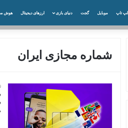
لپ تاپ
موبایل
گجت
دنیای بازی
ارزهای دیجیتال
هوش مص
شماره مجازی ایران
ش
س
م