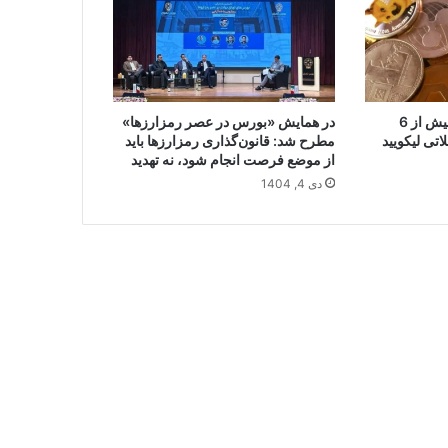
آمریکا بزرگ‌ترین تولیدکننده ماینرهای
بیت‌کوین جهان را زیر ذره‌بین قرار داد
سقوط آزاد بازار کریپتو؛ بیش از 6
در همایش «بورس در عصر رمزارزها»
بازار کریپتو در سراشیبی، بررسی
اتی لیکویید
مطرح شد: قانون‌گذاری رمزارزها باید
دلایل ریزش اخیر قیمت بیت‌کوین
از موضع فرصت انجام شود، نه تهدید
دی 4, 1404
ترامپ بنیان‌گذار بایننس، «چانگ‌پنگ
ژائو» را عفو کرد
جواب خانواده آنیلی به پیشنهاد میلیارد
دلاری تتر: یوونتوس فروشی نیست
رگولاتور سوئیس از پلتفرم NFT فیفا
به‌دلیل فعالیت‌های قمارگونه شکایت
کرد