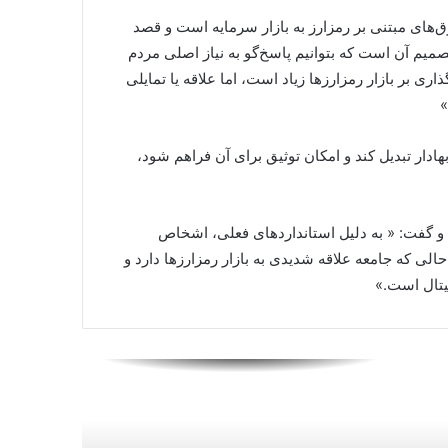
های مبتنی بر رمزارز به بازار سرمایه است و قصد
آمریکا بزرگ‌ترین تولیدکننده ماینرهای
 تصمیم آن است که بتوانیم پاسخ‌گو به نیاز اصلی مردم
بیت‌کوین جهان را زیر ذره‌بین قرار داد
اری بر بازار رمزارزها زیاد است، اما علاقه یا تمایلی
»
بازار کریپتو در سراشیبی، بررسی
دلایل ریزش اخیر قیمت بیت‌کوین
 بهادار تبدیل کند و امکان توثیق برای آن فراهم شود،
ترامپ بنیان‌گذار بایننس، «چانگ‌پنگ
 و گفت: « به دلیل استانداردهای فعلی، اشخاص
ژائو» را عفو کرد
حالی که جامعه علاقه شدیدی به بازار رمزارزها دارد و
جیتال است.»
جواب خانواده آنیلی به پیشنهاد میلیارد
دلاری تتر: یوونتوس فروشی نیست
رگولاتور سوئیس از پلتفرم NFT فیفا
به‌دلیل فعالیت‌های قمارگونه شکایت
کرد