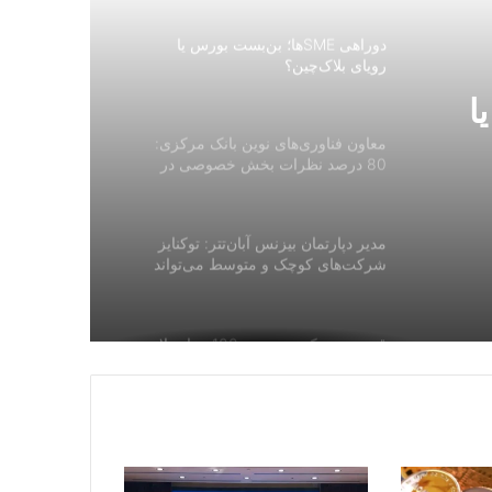
دوراهی SMEها؛ بن‌بست بورس یا
رویای بلاک‌چین؟
یا
معاون فناوری‌های نوین بانک مرکزی:
80 درصد نظرات بخش خصوصی در
دستورالعمل صرافی‌های رمزارزی
اعمال شد
مدیر دپارتمان بیزنس آبان‌تتر: توکنایز
شرکت‌های کوچک و متوسط می‌تواند
جایگزینی برای IPO باشد
قیمت بیت کوین به زیر 100 هزار دلار
سقوط کرد
وقتی وزارت نیرو با ذهنیت دیروز به
جنگ فناوری فردا می‌رود