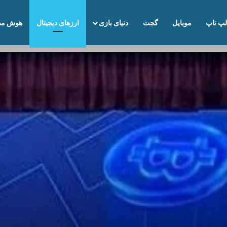
لپ تاپ
موبایل
گجت
دنیای بازی
ارزهای دیجیتال
هوش مص