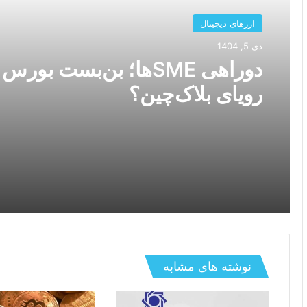
ارزهای دیجیتال
دی 5, 1404
دوراهی SMEها؛ بن‌بست بورس 
رویای بلاک‌چین؟
نوشته های مشابه