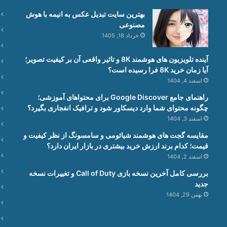
بهترین سایت تبدیل عکس به انیمه با هوش
مصنوعی
خرداد 18, 1405
آینده تلویزیون های هوشمند 8K و تاثیر واقعی آن بر کیفیت تصویر؛
آیا زمان خرید 8K فرا رسیده است؟
اسفند 4, 1404
راهنمای جامع Google Discover برای محتواهای آموزشی؛
چگونه محتوای شما وارد دیسکاور شود و ترافیک انفجاری بگیرد؟
اسفند 3, 1404
مقایسه گجت های هوشمند شیائومی و سامسونگ از نظر کیفیت و
قیمت؛ کدام برند ارزش خرید بیشتری در بازار ایران دارد؟
اسفند 2, 1404
بررسی کامل آخرین نسخه بازی Call of Duty و تغییرات نسخه
جدید
بهمن 29, 1404