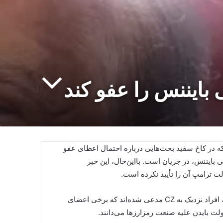
ایننس را عفو کند
 در کاخ سفید بحث‌هایی درباره احتمال اعطای عفو
)، مدیرعامل سابق صرافی بایننس، در جریان است. بااین‌حال، این خبر
ت ترامپ آن را تأیید نکرده است.
طبق گزارشی از «چارلز گاسپاریو»، خبرنگار ارشد فاکس بیزنس، افراد نزدیک به CZ مدعی شده‌اند که برخی اعضای
ت بایدن علیه صنعت رمزارزها می‌دانند.