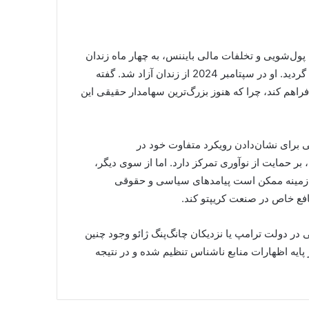
وقتی وزارت نیرو با ذهنیت دیروز به
جنگ فناوری فردا می‌رود
پول‌شویی و تخلفات مالی بایننس، به چهار ماه زندان
محکوم شد و حدود 4.3 میلیارد دلار نیز جریمه برای بایننس تعیین گردید. او در سپتامبر 2024 از زندان آزاد شد. گفته
راهم کند، چرا که هنوز بزرگ‌ترین سهامدار حقیقی این
آمریکا بزرگ‌ترین تولیدکننده ماینرهای
بیت‌کوین جهان را زیر ذره‌بین قرار داد
 ترامپ از ماجرای CZ به‌عنوان فرصتی برای نشان‌دادن رویکرد متفاوت خود در
بازار کریپتو در سراشیبی، بررسی
بر حمایت از نوآوری تمرکز دارد. اما از سوی دیگر،
دلایل ریزش اخیر قیمت بیت‌کوین
ین زمینه ممکن است پیامدهای سیاسی و حقوقی
افع خاص در صنعت کریپتو کند.
ترامپ بنیان‌گذار بایننس، «چانگ‌پنگ
 در دولت ترامپ یا نزدیکان چانگ‌پنگ ژائو وجود چنین
ژائو» را عفو کرد
پایه‌ اظهارات منابع ناشناس تنظیم شده و در نتیجه
جواب خانواده آنیلی به پیشنهاد میلیارد
دلاری تتر: یوونتوس فروشی نیست