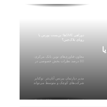
رگولاتور سوئیس از پلتفرم NFT فیفا
به‌دلیل فعالیت‌های قمارگونه شکایت
کرد
دوراهی SMEها؛ بن‌بست بورس یا
رویای بلاک‌چین؟
یا
معاون فناوری‌های نوین بانک مرکزی:
80 درصد نظرات بخش خصوصی در
دستورالعمل صرافی‌های رمزارزی
اعمال شد
مدیر دپارتمان بیزنس آبان‌تتر: توکنایز
شرکت‌های کوچک و متوسط می‌تواند
جایگزینی برای IPO باشد
قیمت بیت کوین به زیر 100 هزار دلار
سقوط کرد