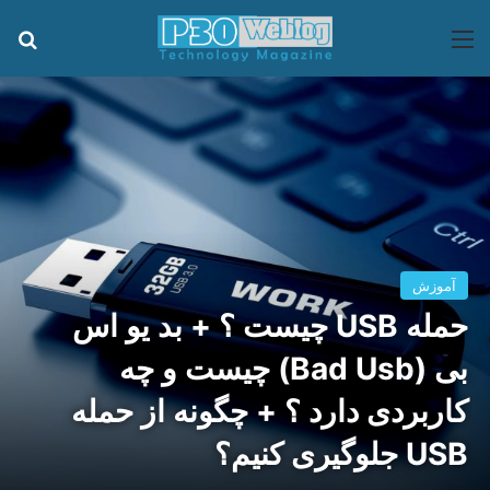
منو
جس
آموزش
حمله USB چیست ؟ + بد یو اس
بی (Bad Usb) چیست و چه
کاربردی دارد ؟ + چگونه از حمله
USB جلوگیری کنیم؟