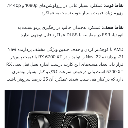
نقاط قوت:
عمکلرد بسیار عالی در رزولوشن‌های 1080p و 1440p،
وی‌رم زیاد، قیمت بسیار خوب نسبت به عملکرد
نقاط ضعف:
عملکرد نه‌چندان جالب در رهگیری پرتو نسبت به
انویدیا، FSR در مقایسه با DLSS عملکرد قابل توجهی ندارد
AMD با کوچک‌تر کردن و حذف چندین ویژگی مختلف پردازنده Navi
21، پردازنده Navi 22 را تولید و در RX 6700 XT با قیمت پایین‌تر
قرار داد. تعداد هسته‌های این کارت درست اندازه نسل قبل یعنی RX
5700 XT است ولی درعوض سرعت کلاک و کش بسیار بیشتری
دارد که در کنار هم، سبب شدند عملکرد آن 25 درصد سریع‌تر باشد.