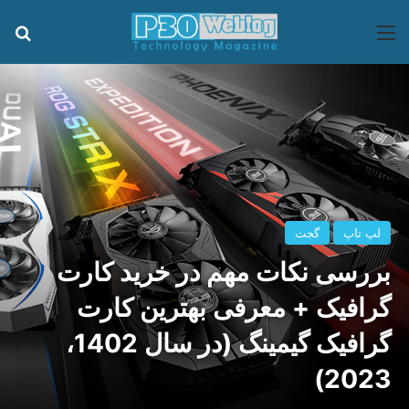
منو
جس
لپ تاپ
گجت
بررسی نکات مهم در خرید کارت
گرافیک + معرفی بهترین کارت
گرافیک گیمینگ (در سال 1402،
2023)