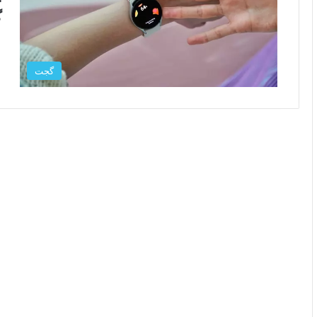
گ
گجت