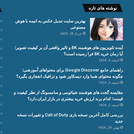
نوشته های تازه
بهترین سایت تبدیل عکس به انیمه با هوش
مصنوعی
خرداد 18, 1405
آینده تلویزیون های هوشمند 8K و تاثیر واقعی آن بر کیفیت تصویر؛
آیا زمان خرید 8K فرا رسیده است؟
اسفند 4, 1404
راهنمای جامع Google Discover برای محتواهای آموزشی؛
چگونه محتوای شما وارد دیسکاور شود و ترافیک انفجاری بگیرد؟
اسفند 3, 1404
مقایسه گجت های هوشمند شیائومی و سامسونگ از نظر کیفیت و
قیمت؛ کدام برند ارزش خرید بیشتری در بازار ایران دارد؟
اسفند 2, 1404
بررسی کامل آخرین نسخه بازی Call of Duty و تغییرات نسخه
جدید
بهمن 29, 1404