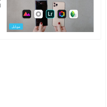
ا
موبایل