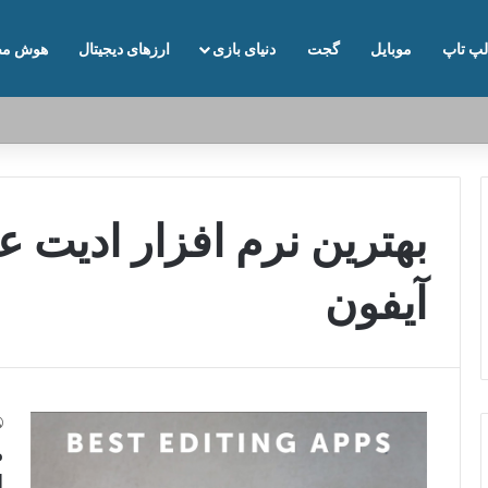
لپ تاپ
موبایل
گجت
دنیای بازی
ارزهای دیجیتال
هوش مص
بهترین نرم افزار ادیت
آیفون
م