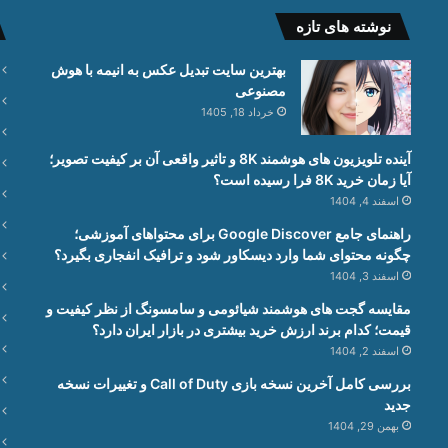
نوشته های تازه
بهترین سایت تبدیل عکس به انیمه با هوش
مصنوعی
خرداد 18, 1405
آینده تلویزیون های هوشمند 8K و تاثیر واقعی آن بر کیفیت تصویر؛
آیا زمان خرید 8K فرا رسیده است؟
اسفند 4, 1404
راهنمای جامع Google Discover برای محتواهای آموزشی؛
چگونه محتوای شما وارد دیسکاور شود و ترافیک انفجاری بگیرد؟
اسفند 3, 1404
مقایسه گجت های هوشمند شیائومی و سامسونگ از نظر کیفیت و
قیمت؛ کدام برند ارزش خرید بیشتری در بازار ایران دارد؟
اسفند 2, 1404
بررسی کامل آخرین نسخه بازی Call of Duty و تغییرات نسخه
جدید
بهمن 29, 1404