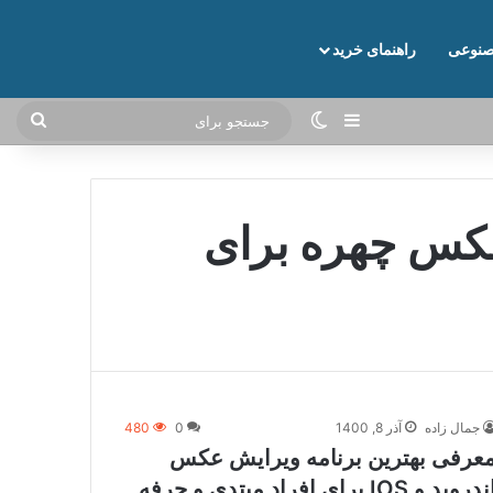
نوعی
راهنمای خرید
نوارکناری
تغییر پوسته
جستج
برای
 عکس چهره برای
جمال زاده
آذر 8, 1400
0
480
عرفی بهترین برنامه ویرایش عکس
اندروید و IOS برای افراد مبتدی و حرفه