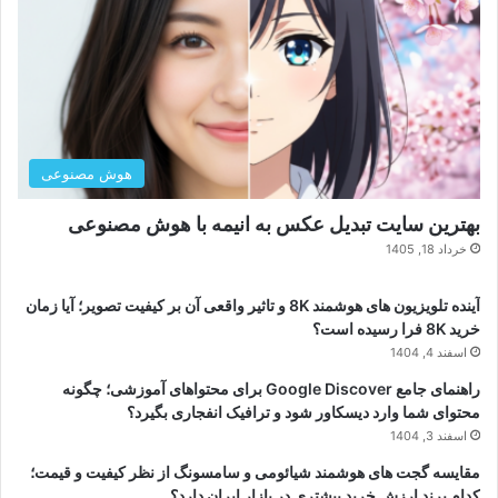
هوش مصنوعی
بهترین سایت تبدیل عکس به انیمه با هوش مصنوعی
خرداد 18, 1405
آینده تلویزیون های هوشمند 8K و تاثیر واقعی آن بر کیفیت تصویر؛ آیا زمان
خرید 8K فرا رسیده است؟
اسفند 4, 1404
راهنمای جامع Google Discover برای محتواهای آموزشی؛ چگونه
محتوای شما وارد دیسکاور شود و ترافیک انفجاری بگیرد؟
اسفند 3, 1404
مقایسه گجت های هوشمند شیائومی و سامسونگ از نظر کیفیت و قیمت؛
کدام برند ارزش خرید بیشتری در بازار ایران دارد؟