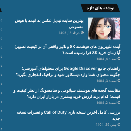
نوشته های تازه
بهترین سایت تبدیل عکس به انیمه با هوش
مصنوعی
خرداد 18, 1405
آینده تلویزیون های هوشمند 8K و تاثیر واقعی آن بر کیفیت تصویر؛
آیا زمان خرید 8K فرا رسیده است؟
اسفند 4, 1404
راهنمای جامع Google Discover برای محتواهای آموزشی؛
چگونه محتوای شما وارد دیسکاور شود و ترافیک انفجاری بگیرد؟
اسفند 3, 1404
مقایسه گجت های هوشمند شیائومی و سامسونگ از نظر کیفیت و
قیمت؛ کدام برند ارزش خرید بیشتری در بازار ایران دارد؟
اسفند 2, 1404
بررسی کامل آخرین نسخه بازی Call of Duty و تغییرات نسخه
جدید
بهمن 29, 1404