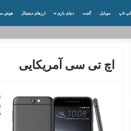
لپ تاپ
موبایل
گجت
دنیای بازی
ارزهای دیجیتال
هوش مص
اچ تی سی آمریکایی
ب
س