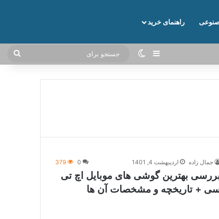
نوعی
راهنمای خرید
نوارکناری
تغییر پوسته
جستج
برای
جمال زاده
اردیبهشت 4, 1401
0
379
ررسی بهترین گوشی های موبایل اچ تی
ی + تاریخچه و مشخصات آن ها