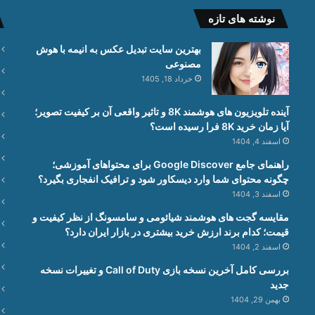
نوشته های تازه
بهترین سایت تبدیل عکس به انیمه با هوش
مصنوعی
خرداد 18, 1405
آینده تلویزیون های هوشمند 8K و تاثیر واقعی آن بر کیفیت تصویر؛
آیا زمان خرید 8K فرا رسیده است؟
اسفند 4, 1404
راهنمای جامع Google Discover برای محتواهای آموزشی؛
چگونه محتوای شما وارد دیسکاور شود و ترافیک انفجاری بگیرد؟
اسفند 3, 1404
مقایسه گجت های هوشمند شیائومی و سامسونگ از نظر کیفیت و
قیمت؛ کدام برند ارزش خرید بیشتری در بازار ایران دارد؟
اسفند 2, 1404
بررسی کامل آخرین نسخه بازی Call of Duty و تغییرات نسخه
جدید
بهمن 29, 1404