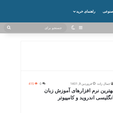
نوعی
راهنمای خرید
نوارکناری
تغییر پوسته
جستج
برای
جمال زاده
فروردین 9, 1401
0
415
هترین نرم افزارهای آموزش زبان
نگلیسی اندروید و کامپیوتر